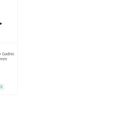
y Gadnic
5 mm
ÉS