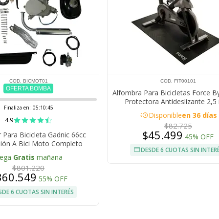
COD. BICMOT01
COD. FIT00101
OFERTA BOMBA
Alfombra Para Bicicletas Force B
Protectora Antideslizante 2,
Finaliza en:
05:10:45
acute
Disponible
en 36 días
4.9
$82.725
$45.499
 Para Bicicleta Gadnic 66cc
45% OFF
ión A Bici Moto Completo
DESDE 6 CUOTAS SIN INTER
lega
Gratis
mañana
$801.220
360.549
55% OFF
SDE 6 CUOTAS SIN INTERÉS