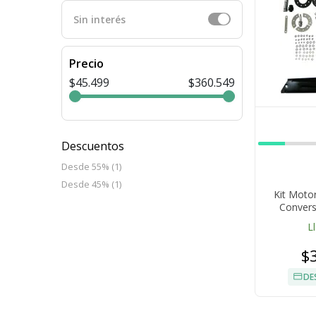
Sin interés
Precio
$45.499
$360.549
Descuentos
Desde 55% (1)
Desde 45% (1)
Kit Motor
Convers
L
$
DE