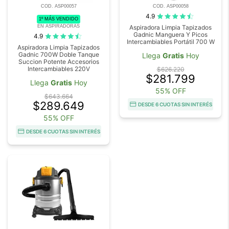
COD. ASP00057
COD. ASP00058
4.9
1º MÁS VENDIDO
EN ASPIRADORAS
Aspiradora Limpia Tapizados
Gadnic Manguera Y Picos
4.9
Intercambiables Portátil 700 W
Aspiradora Limpia Tapizados
Gadnic 700W Doble Tanque
Llega
Gratis
Hoy
Succion Potente Accesorios
Intercambiables 220V
$626.220
$281.799
Llega
Gratis
Hoy
55% OFF
$643.664
$289.649
DESDE 6 CUOTAS SIN INTERÉS
55% OFF
DESDE 6 CUOTAS SIN INTERÉS