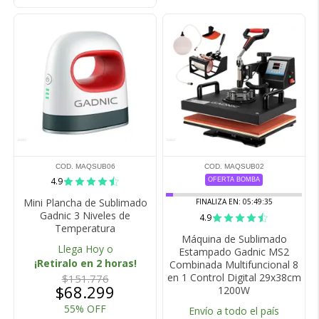
COD. MAQSUB06
COD. MAQSUB02
4.9
OFERTA BOMBA
Mini Plancha de Sublimado
FINALIZA EN:
05:49:35
Gadnic 3 Niveles de
4.9
Temperatura
Máquina de Sublimado
Llega Hoy o
Estampado Gadnic MS2
¡Retiralo en 2 horas!
Combinada Multifuncional 8
en 1 Control Digital 29x38cm
$151.776
$68.299
1200W
55% OFF
Envío a todo el país