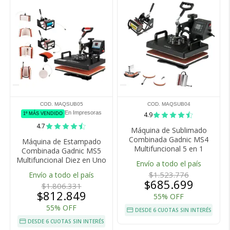
COD. MAQSUB05
COD. MAQSUB04
En Impresoras
4.9
1º MÁS VENDIDO
4.7
Máquina de Sublimado
Combinada Gadnic MS4
Máquina de Estampado
Multifuncional 5 en 1
Combinada Gadnic MS5
Multifuncional Diez en Uno
Envío a todo el país
$1.523.776
Envío a todo el país
$685.699
$1.806.331
$812.849
55% OFF
55% OFF
DESDE 6 CUOTAS SIN INTERÉS
DESDE 6 CUOTAS SIN INTERÉS