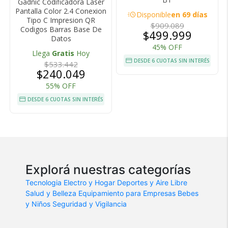
Gadnic Codificadora Laser
Pantalla Color 2.4 Conexion
acute
Disponible
en 69 días
Tipo C Impresion QR
$909.089
Codigos Barras Base De
$499.999
Datos
45% OFF
Llega
Gratis
Hoy
DESDE 6 CUOTAS SIN INTERÉS
$533.442
$240.049
55% OFF
DESDE 6 CUOTAS SIN INTERÉS
Explorá nuestras categorías
Tecnologia
Electro y Hogar
Deportes y Aire Libre
Salud y Belleza
Equipamiento para Empresas
Bebes
y Niños
Seguridad y Vigilancia