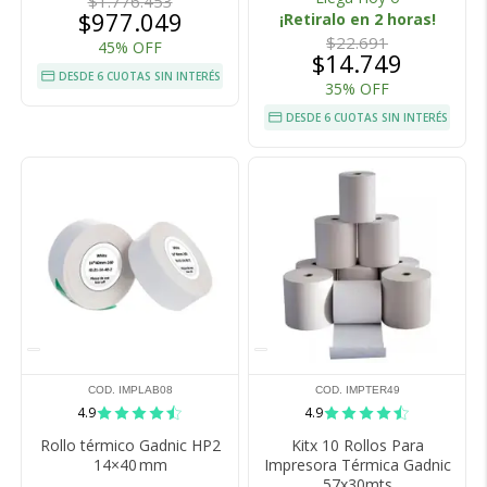
$1.776.453
$977.049
¡Retiralo en 2 horas!
$22.691
45% OFF
$14.749
DESDE 6 CUOTAS SIN INTERÉS
35% OFF
DESDE 6 CUOTAS SIN INTERÉS
COD. IMPLAB08
COD. IMPTER49
4.9
4.9
Rollo térmico Gadnic HP2
Kitx 10 Rollos Para
14×40 mm
Impresora Térmica Gadnic
57x30mts