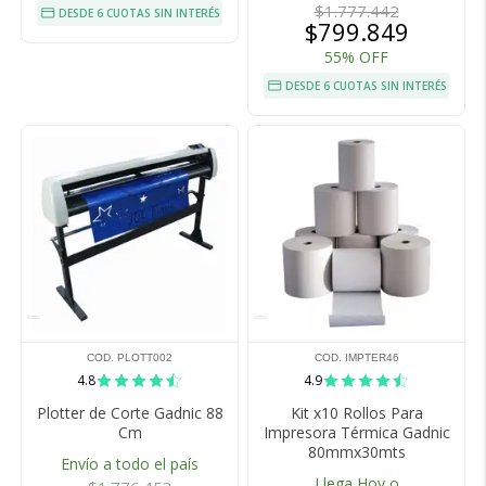
$1.777.442
DESDE 6 CUOTAS SIN INTERÉS
$799.849
55% OFF
DESDE 6 CUOTAS SIN INTERÉS
COD. PLOTT002
COD. IMPTER46
4.8
4.9
Plotter de Corte Gadnic 88
Kit x10 Rollos Para
Cm
Impresora Térmica Gadnic
80mmx30mts
Envío a todo el país
Llega Hoy o