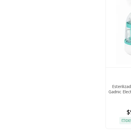
Esteriliz
Gadnic Elec
$
DE