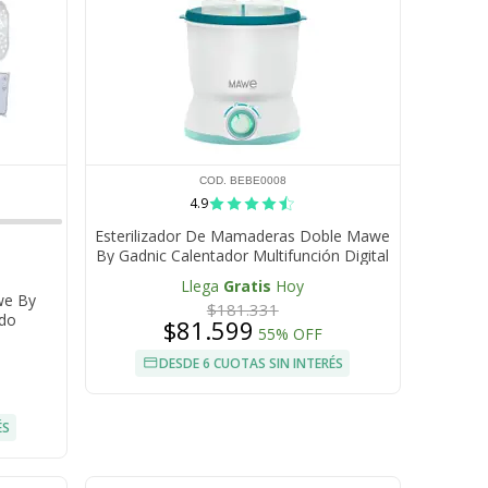
COD. BEBE0008
4.9
Esterilizador De Mamaderas Doble Mawe
By Gadnic Calentador Multifunción Digital
Llega
Gratis
Hoy
we By
$181.331
ido
$81.599
55% OFF
DESDE 6 CUOTAS SIN INTERÉS
ÉS