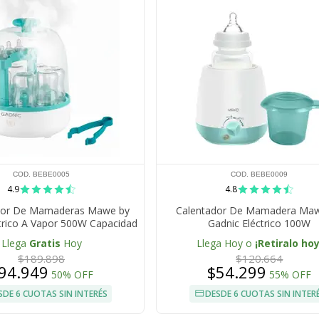
COD. BEBE0005
COD. BEBE0009
4.9
4.8
ador De Mamaderas Mawe by
Calentador De Mamadera Ma
trico A Vapor 500W Capacidad
Gadnic Eléctrico 100W
6 Botellas
Llega
Gratis
Hoy
Llega Hoy o
¡Retiralo hoy
$189.898
$120.664
94.949
$54.299
50% OFF
55% OFF
SDE 6 CUOTAS SIN INTERÉS
DESDE 6 CUOTAS SIN INTER