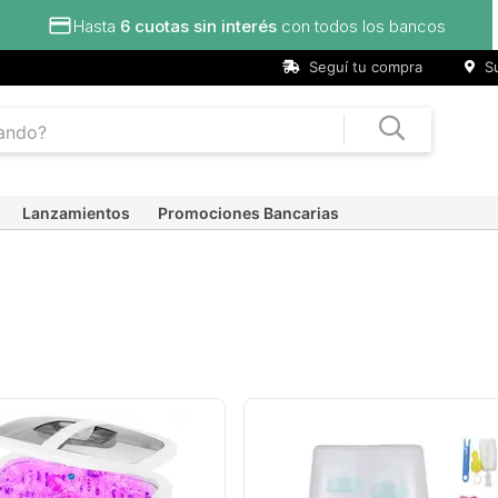
Hasta
6 cuotas sin interés
con todos los bancos
Seguí tu compra
Su
Lanzamientos
Promociones Bancarias