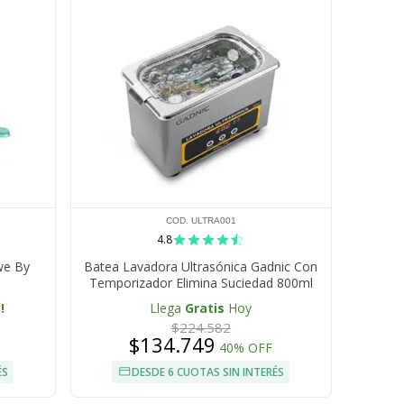
COD. ULTRA001
4.8
we By
Batea Lavadora Ultrasónica Gadnic Con
Temporizador Elimina Suciedad 800ml
!
Llega
Gratis
Hoy
$224.582
$134.749
40% OFF
ÉS
DESDE 6 CUOTAS SIN INTERÉS