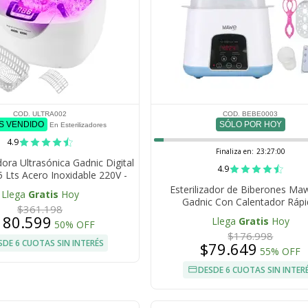
COD. ULTRA002
COD. BEBE0003
ÁS VENDIDO
SÓLO POR HOY
En Esterilizadores
4.9
Finaliza en:
23:26:59
ora Ultrasónica Gadnic Digital
4.9
 Lts Acero Inoxidable 220V -
50Hz 170W
Esterilizador de Biberones Ma
Llega
Gratis
Hoy
Gadnic Con Calentador Ráp
$361.198
180.599
Llega
Gratis
Hoy
50% OFF
$176.998
SDE 6 CUOTAS SIN INTERÉS
$79.649
55% OFF
DESDE 6 CUOTAS SIN INTER