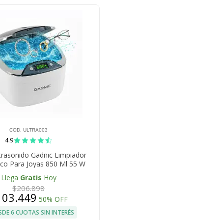
COD. ULTRA003
4.9
trasonido Gadnic Limpiador
ico Para Joyas 850 Ml 55 W
emporizador Digital
Llega
Gratis
Hoy
$206.898
103.449
50% OFF
SDE 6 CUOTAS SIN INTERÉS