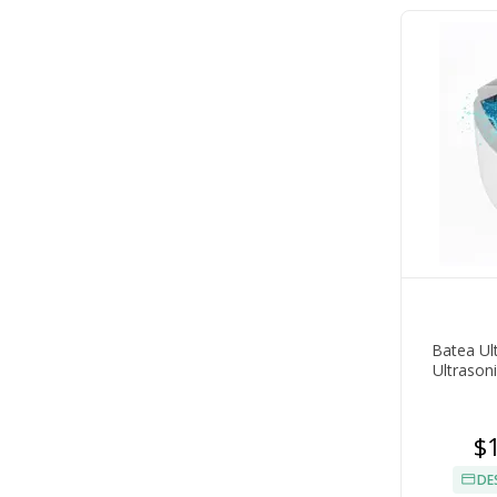
Batea Ul
Ultrason
T
$
DE