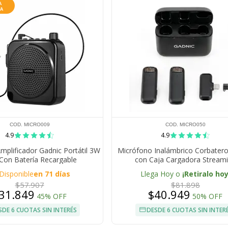
COD. MICRO009
COD. MICRO050
4.9
4.9
mplificador Gadnic Portátil 3W
Micrófono Inalámbrico Corbater
Con Batería Recargable
con Caja Cargadora Stream
Disponible
en 71 días
Llega Hoy o
¡Retiralo hoy
$57.907
$81.898
31.849
$40.949
45% OFF
50% OFF
SDE 6 CUOTAS SIN INTERÉS
DESDE 6 CUOTAS SIN INTER