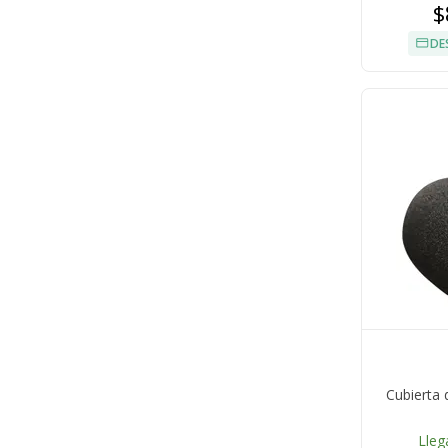
$
DE
Cubierta
Lleg