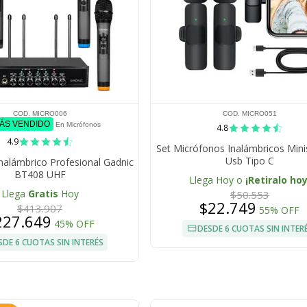
COD. MICRO006
COD. MICRO051
MÁS VENDIDO
En Micrófonos
4.8
4.9
Set Micrófonos Inalámbricos Mini
Usb Tipo C
nalámbrico Profesional Gadnic
BT408 UHF
Llega Hoy o
¡Retiralo hoy
Llega
Gratis
Hoy
$50.553
$22.749
$413.907
55% OFF
227.649
45% OFF
DESDE 6 CUOTAS SIN INTER
SDE 6 CUOTAS SIN INTERÉS