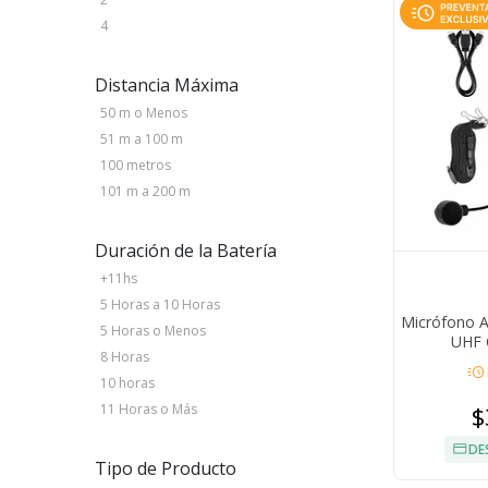
4
Distancia Máxima
50 m o Menos
51 m a 100 m
100 metros
101 m a 200 m
Duración de la Batería
+11hs
5 Horas a 10 Horas
Micrófono A
5 Horas o Menos
UHF 
8 Horas
acute
10 horas
$
11 Horas o Más
DE
Tipo de Producto