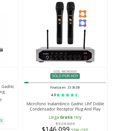
COD. MICRO005
SÓLO POR HOY
o Gadnic
Finaliza en:
23:36:07
ing
4.9
!
Microfono Inalambrico Gadnic Uhf Doble
Condensador Receptor Plug And Play
Salidas 6.35 Mm 3.5 Mm Conector Tipo C
Llega
Gratis
Hoy
ÉS
$324.664
$146.099
55% OFF