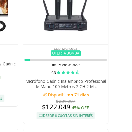
COD. MICRO003
OFERTA BOMBA
s Gadnic
Finaliza en:
05:36:07
4.8
!
Micrófono Gadnic Inalámbrico Profesional
de Mano 100 Metros 2 CH 2 Mic
Autonomía 10 Horas
acute
Disponible
en 71 días
ÉS
$221.907
$122.049
45% OFF
DESDE 6 CUOTAS SIN INTERÉS