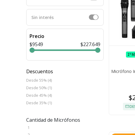
Sin interés
Precio
$9549
$227.649
1º 
Descuentos
Micrófono I
Desde 55% (4)
Desde 50% (1)
Desde 45% (4)
$
Desde 35% (1)
DE
Cantidad de Micrófonos
1
2