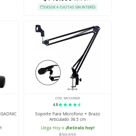
DESDE 6 CUOTAS SIN INTERÉS
COD. MICCOND9
4.8
o GADNIC
Soporte Para Microfono + Brazo
Articulado 36.5 cm
!
Llega Hoy o
¡Retiralo hoy!
$50.553