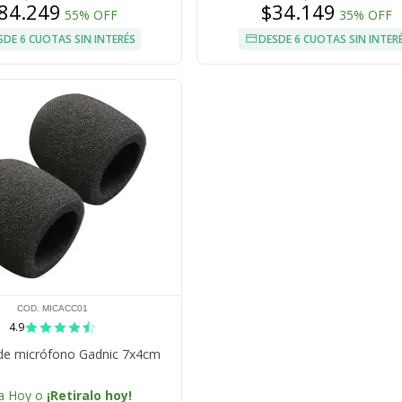
84.249
$34.149
55% OFF
35% OFF
SDE 6 CUOTAS SIN INTERÉS
DESDE 6 CUOTAS SIN INTER
COD. MICACC01
4.9
 de micrófono Gadnic 7x4cm
a Hoy o
¡Retiralo hoy!