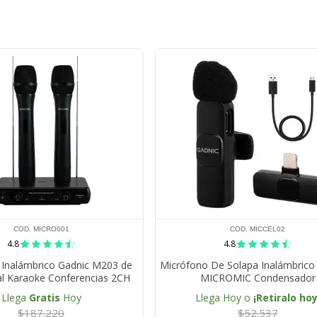
COD. MICRO001
COD. MICCEL02
4.8
4.8
 Inalámbrico Gadnic M203 de
Micrófono De Solapa Inalámbric
l Karaoke Conferencias 2CH
MICROMIC Condensador
Llega
Gratis
Hoy
Llega Hoy o
¡Retiralo hoy
$187.220
$52.537