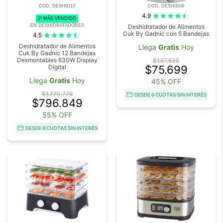
COD. DESHID13
COD. DESHID09
4.9
1º MÁS VENDIDO
EN DESHIDRATADORES
Deshidratador de Alimentos
Cuk By Gadnic con 5 Bandejas
4.5
Deshidratador de Alimentos
Llega
Gratis
Hoy
Cuk By Gadnic 12 Bandejas
Desmontables 630W Display
$137.635
Digital
$75.699
Llega
Gratis
Hoy
45% OFF
$1.770.776
DESDE 6 CUOTAS SIN INTERÉS
$796.849
55% OFF
DESDE 6 CUOTAS SIN INTERÉS