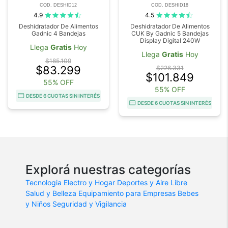
COD. DESHID12
COD. DESHID18
4.9
4.5
Deshidratador De Alimentos
Deshidratador De Alimentos
Gadnic 4 Bandejas
CUK By Gadnic 5 Bandejas
Display Digital 240W
Llega
Gratis
Hoy
Llega
Gratis
Hoy
$185.109
$83.299
$226.331
$101.849
55% OFF
55% OFF
DESDE 6 CUOTAS SIN INTERÉS
DESDE 6 CUOTAS SIN INTERÉS
Explorá nuestras categorías
Tecnologia
Electro y Hogar
Deportes y Aire Libre
Salud y Belleza
Equipamiento para Empresas
Bebes
y Niños
Seguridad y Vigilancia