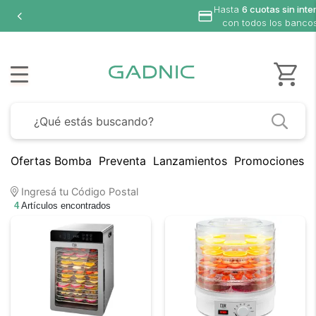
Hasta
6 cuotas sin inte
con todos los banco
Ofertas Bomba
Preventa
Lanzamientos
Promociones B
Ingresá tu Código Postal
4
Artículos encontrados