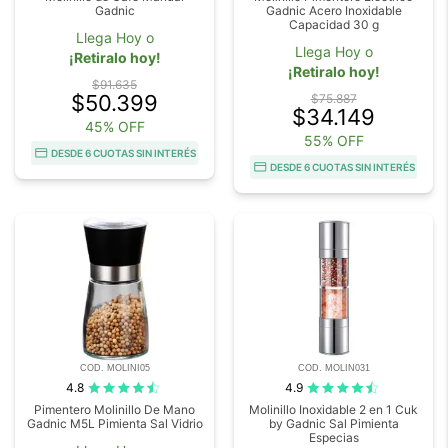
Gadnic
Gadnic Acero Inoxidable
Capacidad 30 g
Llega Hoy o
Llega Hoy o
¡Retiralo hoy!
¡Retiralo hoy!
$91.635
$50.399
$75.887
$34.149
45% OFF
55% OFF
DESDE 6 CUOTAS SIN INTERÉS
DESDE 6 CUOTAS SIN INTERÉS
COD. MOLINI05
COD. MOLIN031
4.8
4.9
Pimentero Molinillo De Mano
Molinillo Inoxidable 2 en 1 Cuk
Gadnic M5L Pimienta Sal Vidrio
by Gadnic Sal Pimienta
Especias