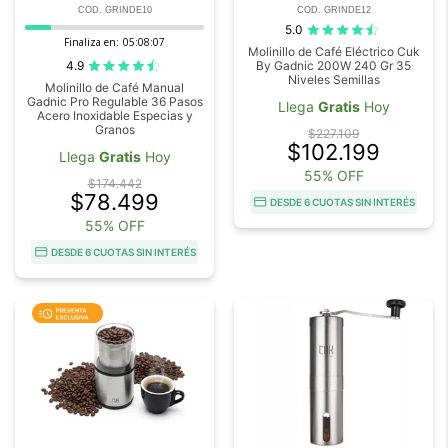
COD. GRINDE10
COD. GRINDE12
5.0
Finaliza en:
05:08:07
Molinillo de Café Eléctrico Cuk
4.9
By Gadnic 200W 240 Gr 35
Niveles Semillas
Molinillo de Café Manual
Gadnic Pro Regulable 36 Pasos
Llega
Gratis
Hoy
Acero Inoxidable Especias y
Granos
$227.109
$102.199
Llega
Gratis
Hoy
55% OFF
$174.442
$78.499
DESDE 6 CUOTAS SIN INTERÉS
55% OFF
DESDE 6 CUOTAS SIN INTERÉS