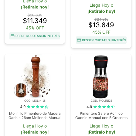
Llega Hoy o
Llega Hoy o
¡Retiralo hoy!
¡Retiralo hoy!
$20.635
$11.349
$24.816
$13.649
45% OFF
45% OFF
DESDE 6 CUOTAS SIN INTERÉS
DESDE 6 CUOTAS SIN INTERÉS
COD. MOLINI18
COD. MOLINI25
4.9
4.9
Molinillo Pimentero de Madera
Pimentero Salero Acrilico
Gadnic 26cm Molienda Manual
Gadnic Manual con 5 Grosores
Llega Hoy o
Llega Hoy o
¡Retiralo hoy!
¡Retiralo hoy!