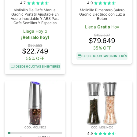
4.7
4.9
Molinillo De Cafe Manual
Molinillo Pimentero Salero
Gadnic Portatil Ajustable En
Gadnic Electrico con Luz a
Acero Inoxidable Y ABS Para
Boton
Cafe Semillas Y Especias
Llega
Gratis
Hoy
Llega Hoy o
$122.537
¡Retiralo hoy!
$79.649
$50.553
35% OFF
$22.749
DESDE 6 CUOTAS SIN INTERÉS
55% OFF
DESDE 6 CUOTAS SIN INTERÉS
COD. MOLINI02
COD. MOLIN030
4.9