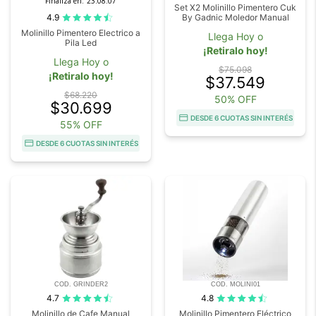
Finaliza en:
23:08:07
Set X2 Molinillo Pimentero Cuk
4.9
By Gadnic Moledor Manual
Molinillo Pimentero Electrico a
Llega Hoy o
Pila Led
¡Retiralo hoy!
Llega Hoy o
$75.098
¡Retiralo hoy!
$37.549
$68.220
50% OFF
$30.699
DESDE 6 CUOTAS SIN INTERÉS
55% OFF
DESDE 6 CUOTAS SIN INTERÉS
COD. GRINDER2
COD. MOLINI01
4.7
4.8
Molinillo de Cafe Manual
Molinillo Pimentero Eléctrico