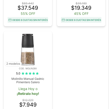
$83.442
$35.180
$37.549
$19.349
55% OFF
45% OFF
DESDE 6 CUOTAS SIN INTERÉS
DESDE 6 CUOTAS SIN INTERÉS
2 modelos
COD. MOLIN28X
5.0
Molinillo Manual Gadnic
Pimentero Salero
Llega Hoy o
¡Retiralo hoy!
$12.229
$7.949