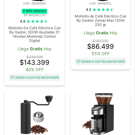
COD. GRINDER1
COD. GRINDE11
4.5
1º MÁS VENDIDO
EN MOLINILLOS
Molinillo de Café Eléctrico Cuk
By Gadnic Zendo Max 120W
4.9
230 gr
Molinillo De Café Eléctrico Cuk
By Gadnic 200W Ajustable 31
Llega
Gratis
Hoy
Niveles Molienda Control
Digital
$192.220
$86.499
Llega
Gratis
Hoy
55% OFF
$238.998
$143.399
DESDE 6 CUOTAS SIN INTERÉS
40% OFF
DESDE 6 CUOTAS SIN INTERÉS