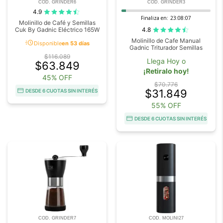
COD. GRINDER6
COD. GRINDER3
4.9
Finaliza en:
23:08:07
Molinillo de Café y Semillas
4.8
Cuk By Gadnic Eléctrico 165W
Molinillo de Cafe Manual
acute
Disponible
en 53 días
Gadnic Triturador Semillas
$116.089
Llega Hoy o
$63.849
¡Retiralo hoy!
45% OFF
$70.776
$31.849
DESDE 6 CUOTAS SIN INTERÉS
55% OFF
DESDE 6 CUOTAS SIN INTERÉS
COD. GRINDER7
COD. MOLINI27