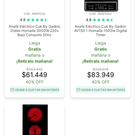
COD. ANAFE112
COD. ANAFE012
4.9
4.8
Anafe Eléctrico Cuk By Gadnic
Anafe Eléctrico Cuk By Gadnic
Doble Hornalla 2000W 220v
AV150 1 Hornalla 1500w Digital
Bajo Consumo 50hz
Timer
Llega
Llega
Gratis
Gratis
mañana o
mañana o
¡Retiralo mañana!
¡Retiralo mañana!
$102.415
$139.915
$61.449
$83.949
40% OFF
40% OFF
DESDE 6 CUOTAS SIN INTERÉS
DESDE 6 CUOTAS SIN INTERÉS