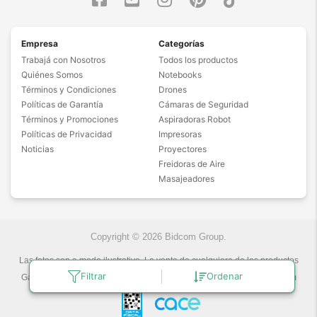
Empresa
Categorías
Trabajá con Nosotros
Todos los productos
Quiénes Somos
Notebooks
Términos y Condiciones
Drones
Políticas de Garantía
Cámaras de Seguridad
Términos y Promociones
Aspiradoras Robot
Políticas de Privacidad
Impresoras
Noticias
Proyectores
Freidoras de Aire
Masajeadores
Copyright © 2026 Bidcom Group.
Las fotos son a modo ilustrativo. La venta de cualquiera de los productos
publicados está sujeta a la verificación de stock.
Filtrar
Ordenar
Gadnic Tecnología novedosa.
Última actualización:
9/8/2026
by
Bidcom
S.R.L.