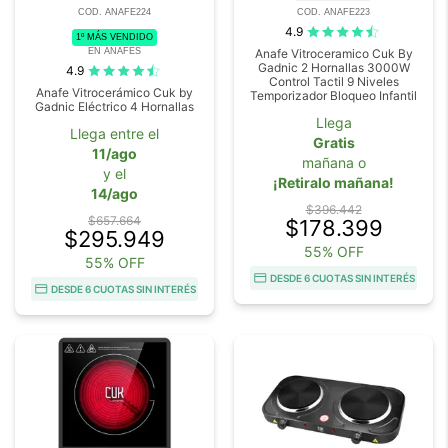
COD. ANAFE224
COD. ANAFE223
4.9
1º MÁS VENDIDO
EN ANAFES
Anafe Vitroceramico Cuk By
Gadnic 2 Hornallas 3000W
4.9
Control Tactil 9 Niveles
Anafe Vitrocerámico Cuk by
Temporizador Bloqueo Infantil
Gadnic Eléctrico 4 Hornallas
Llega
Llega entre el
Gratis
11/ago
mañana o
y el
¡Retiralo mañana!
14/ago
$396.442
$657.664
$178.399
$295.949
55% OFF
55% OFF
DESDE 6 CUOTAS SIN INTERÉS
DESDE 6 CUOTAS SIN INTERÉS