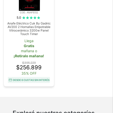
COD. ANAFE011
5.0
Anafe Eléctrico Cuk By Gadnic
AV200 2 Hornallas Empotrable
Vitrocerámico 3200w Panel
Touch Timer
Llega
Gratis
mañana o
¡Retiralo mañana!
$395.229
$256.899
35% OFF
DESDE 6 CUOTAS SIN INTERÉS
Explorá nuestras categorías