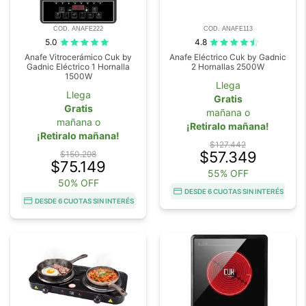
COD. ANAFE222
COD. ANAFE113
5.0
4.8
Anafe Vitrocerámico Cuk by
Anafe Eléctrico Cuk by Gadnic
Gadnic Eléctrico 1 Hornalla
2 Hornallas 2500W
1500W
Llega
Llega
Gratis
Gratis
mañana o
mañana o
¡Retiralo mañana!
¡Retiralo mañana!
$127.442
$57.349
$150.298
$75.149
55% OFF
50% OFF
DESDE 6 CUOTAS SIN INTERÉS
DESDE 6 CUOTAS SIN INTERÉS