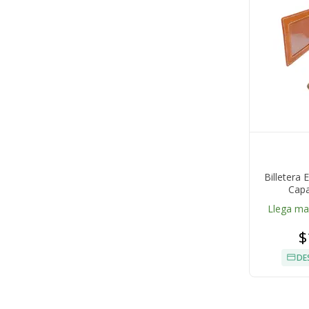
Billetera
Capa
Llega m
$
DE