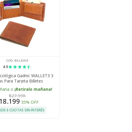
COD. BILLE003
4.9
 Ecológica Gadnic WALLET3 3
s Para Tarjeta Billetes
añana o
¡Retiralo mañana!
$27.998
18.199
35% OFF
SDE 6 CUOTAS SIN INTERÉS