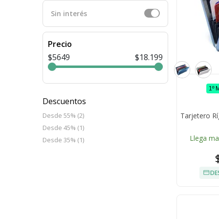
Sin interés
Precio
$5649
$18.199
1º 
Descuentos
Tarjetero R
Desde 55% (2)
Desde 45% (1)
Llega m
Desde 35% (1)
DE