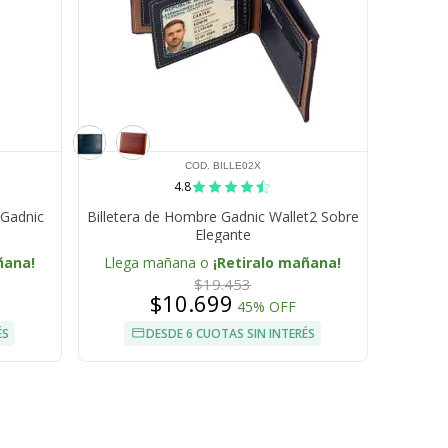
COD. BILLE02X
4.8
 Gadnic
Billetera de Hombre Gadnic Wallet2 Sobre
Elegante
ñana!
Llega mañana o
¡Retiralo mañana!
$19.453
$10.699
45% OFF
ÉS
DESDE 6 CUOTAS SIN INTERÉS