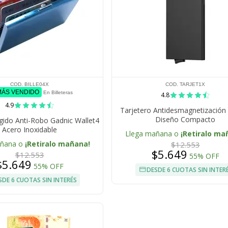
COD. BILLE04X
COD. TARJET1X
MÁS VENDIDO
En Billeteras
4.8
4.9
Tarjetero Antidesmagnetización
Diseño Compacto
ígido Anti-Robo Gadnic Wallet4
Acero Inoxidable
Llega mañana o
¡Retiralo ma
añana o
¡Retiralo mañana!
$12.553
$5.649
$12.553
55% OFF
$5.649
55% OFF
DESDE 6 CUOTAS SIN INTER
SDE 6 CUOTAS SIN INTERÉS