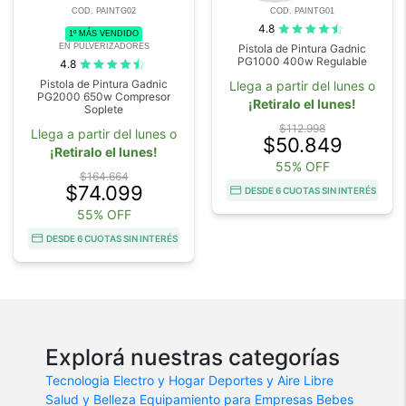
COD. PAINTG02
COD. PAINTG01
4.8
1º MÁS VENDIDO
EN PULVERIZADORES
Pistola de Pintura Gadnic
PG1000 400w Regulable
4.8
Pistola de Pintura Gadnic
Llega a partir del lunes o
PG2000 650w Compresor
¡Retiralo el lunes!
Soplete
$112.998
Llega a partir del lunes o
$50.849
¡Retiralo el lunes!
55% OFF
$164.664
$74.099
DESDE 6 CUOTAS SIN INTERÉS
55% OFF
DESDE 6 CUOTAS SIN INTERÉS
Explorá nuestras categorías
Tecnologia
Electro y Hogar
Deportes y Aire Libre
Salud y Belleza
Equipamiento para Empresas
Bebes