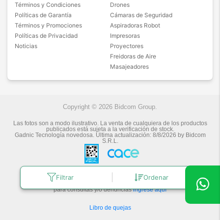
Términos y Condiciones
Drones
Políticas de Garantía
Cámaras de Seguridad
Términos y Promociones
Aspiradoras Robot
Políticas de Privacidad
Impresoras
Noticias
Proyectores
Freidoras de Aire
Masajeadores
Copyright © 2026 Bidcom Group.
Las fotos son a modo ilustrativo. La venta de cualquiera de los productos
publicados está sujeta a la verificación de stock.
Gadnic Tecnología novedosa.
Última actualización:
8/8/2026
by
Bidcom
S.R.L.
Botón de arrepentimiento
Filtrar
Ordenar
Defensa de las y los Consumidores
para consultas y/o denuncias
ingrese aquí
Libro de quejas