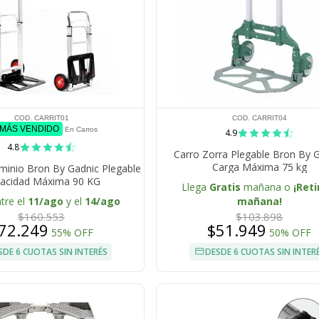
COD. CARRIT01
COD. CARRIT04
 MÁS VENDIDO
En Carros
4.9
4.8
Carro Zorra Plegable Bron By 
Carga Máxima 75 kg
minio Bron By Gadnic Plegable
acidad Máxima 90 KG
Llega
Gratis
mañana o
¡Reti
tre el
11/ago
y el
14/ago
mañana!
$160.553
$103.898
72.249
$51.949
55% OFF
50% OFF
SDE 6 CUOTAS SIN INTERÉS
DESDE 6 CUOTAS SIN INTER