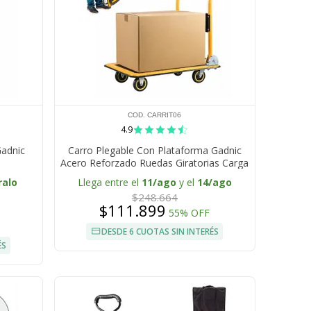
COD. CARRIT06
4.9
Gadnic
Carro Plegable Con Plataforma Gadnic
Acero Reforzado Ruedas Giratorias Carga
Pesada
ralo
Llega entre el
11/ago
y el
14/ago
$248.664
$111.899
55% OFF
DESDE 6 CUOTAS SIN INTERÉS
ÉS