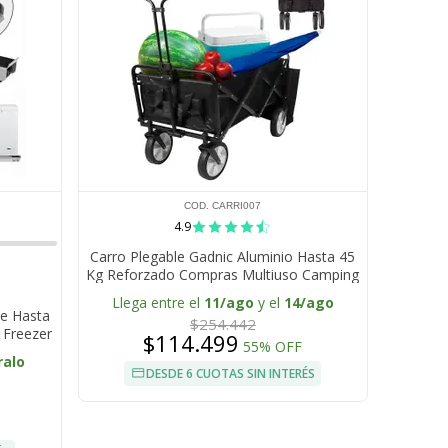
COD. CARRI007
4.9
Carro Plegable Gadnic Aluminio Hasta 45
Kg Reforzado Compras Multiuso Camping
Playa
Llega entre el
11/ago
y el
14/ago
le Hasta
$254.442
 Freezer
$114.499
55% OFF
ralo
DESDE 6 CUOTAS SIN INTERÉS