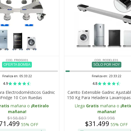
COD. FRIDG001
COD. RODELE01
OFERTA BOMBA
SÓLO POR HOY
Finaliza en:
05:33:22
Finaliza en:
23:33:22
4.9
4.8
ra Electrodomésticos Gadnic
Carrito Extensible Gadnic Ajustab
iFridge 10 Con Ruedas
150 Kg Para Heladera Lavarropas
ratis
mañana o
¡Retiralo
Llega
Gratis
mañana o
¡Reti
mañana!
mañana!
$158.887
$69.998
71.499
$31.499
55% OFF
55% OFF