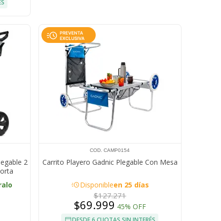
ÉS
COD. CAMP0154
legable 2
Carrito Playero Gadnic Plegable Con Mesa
orta
acute
ralo
Disponible
en 25 días
$127.271
$69.999
45% OFF
DESDE 6 CUOTAS SIN INTERÉS