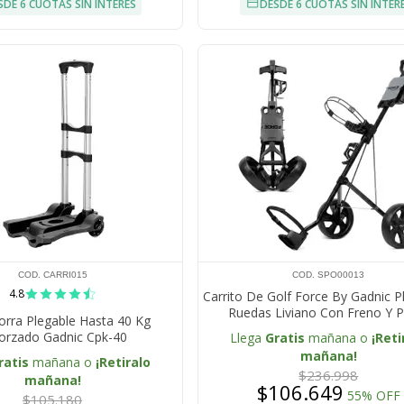
SDE 6 CUOTAS SIN INTERÉS
DESDE 6 CUOTAS SIN INTER
COD. CARRI015
COD. SPO00013
4.8
Carrito De Golf Force By Gadnic P
Ruedas Liviano Con Freno Y P
orra Plegable Hasta 40 Kg
Accesorios
orzado Gadnic Cpk-40
Llega
Gratis
mañana o
¡Reti
mañana!
ratis
mañana o
¡Retiralo
$236.998
mañana!
$106.649
55% OFF
$105.180