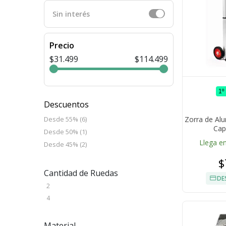
Sin interés
Precio
$31.499
$114.499
1º
Descuentos
Zorra de Alu
Desde 55% (6)
Cap
Desde 50% (1)
Llega en
Desde 45% (2)
$
Cantidad de Ruedas
DE
2
4
Material