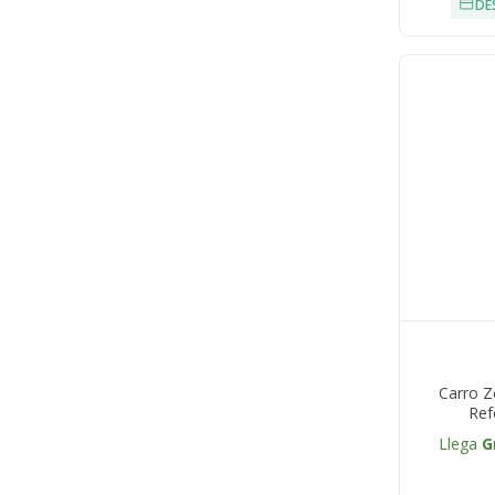
DE
Carro Z
Ref
Llega
G