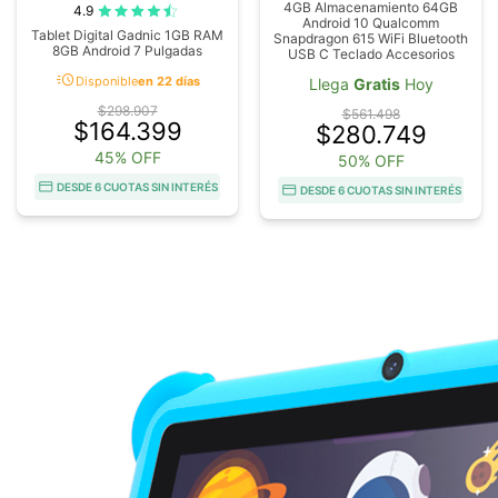
4GB Almacenamiento 64GB
4.9
Android 10 Qualcomm
Tablet Digital Gadnic 1GB RAM
Snapdragon 615 WiFi Bluetooth
8GB Android 7 Pulgadas
USB C Teclado Accesorios
acute
Disponible
en 22 días
Llega
Gratis
Hoy
$298.907
$561.498
$164.399
$280.749
45% OFF
50% OFF
DESDE 6 CUOTAS SIN INTERÉS
DESDE 6 CUOTAS SIN INTERÉS