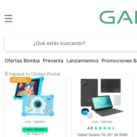
H
Ofertas Bomba
Preventa
Lanzamientos
Promociones B
2
Artículos encontrados
Ingresá tu Código Postal
COD. TABI0007
COD. TABI0006
4.8
1º MÁS VENDIDO
EN TABLETS
Tablet Gadnic 10.36" 2K RAM