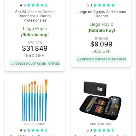
4.9
5.0
Set 24 pinceles Gadnic
Juego de Agujas Gadnic para
Redondos + Planos
Crochet
Profesionales
Llega Hoy o
Llega Hoy o
¡Retiralo hoy!
¡Retiralo hoy!
$18.198
$9.099
$70.776
$31.849
50% OFF
55% OFF
DESDE 6 CUOTAS SIN INTERÉS
DESDE 6 CUOTAS SIN INTERÉS
COD. CEPPI001
COD. CARTU001
4.9
5.0