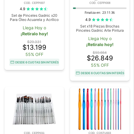
COD. CEPPI007
COD. CEPPI008
4.9
Finaliza en:
23:11:36
Set de Pinceles Gadnic x20
4.9
Para Óleo Acuarela y Acrílico
Set x18 Piezas Brochas
Llega Hoy o
Pinceles Gadnic Arte Pintura
¡Retiralo hoy!
Llega Hoy o
$29.331
¡Retiralo hoy!
$13.199
$59.664
55% OFF
$26.849
DESDE 6 CUOTAS SIN INTERÉS
55% OFF
DESDE 6 CUOTAS SIN INTERÉS
COD. CEPPI011
COD. COSTU003