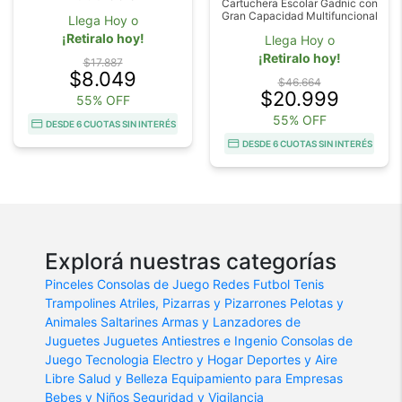
Cartuchera Escolar Gadnic con
Gran Capacidad Multifuncional
Llega Hoy o
¡Retiralo hoy!
Llega Hoy o
¡Retiralo hoy!
$17.887
$8.049
$46.664
$20.999
55% OFF
55% OFF
DESDE 6 CUOTAS SIN INTERÉS
DESDE 6 CUOTAS SIN INTERÉS
Explorá nuestras categorías
Pinceles
Consolas de Juego
Redes Futbol Tenis
Trampolines
Atriles, Pizarras y Pizarrones
Pelotas y
Animales Saltarines
Armas y Lanzadores de
Juguetes
Juguetes Antiestres e Ingenio
Consolas de
Juego
Tecnologia
Electro y Hogar
Deportes y Aire
Libre
Salud y Belleza
Equipamiento para Empresas
Bebes y Niños
Seguridad y Vigilancia