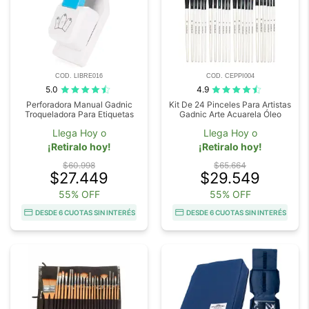
COD. LIBRE016
COD. CEPPI004
5.0
4.9
Perforadora Manual Gadnic
Kit De 24 Pinceles Para Artistas
Troqueladora Para Etiquetas
Gadnic Arte Acuarela Óleo
Llega Hoy o
Llega Hoy o
¡Retiralo hoy!
¡Retiralo hoy!
$60.998
$65.664
$27.449
$29.549
55% OFF
55% OFF
DESDE 6 CUOTAS SIN INTERÉS
DESDE 6 CUOTAS SIN INTERÉS