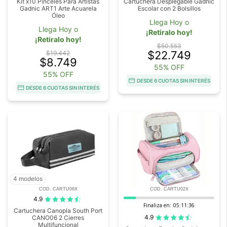
Kit x10 Pinceles Para Artistas
Cartuchera Desplegable Gadnic
Gadnic ART1 Arte Acuarela
Escolar con 2 Bolsillos
Óleo
Llega Hoy o
Llega Hoy o
¡Retiralo hoy!
¡Retiralo hoy!
$50.553
$22.749
$19.442
$8.749
55% OFF
55% OFF
DESDE 6 CUOTAS SIN INTERÉS
DESDE 6 CUOTAS SIN INTERÉS
4 modelos
COD. CARTU06X
COD. CARTU02X
4.9
Finaliza en:
05:11:36
Cartuchera Canopla South Port
4.9
CANO06 2 Cierres
Multifuncional