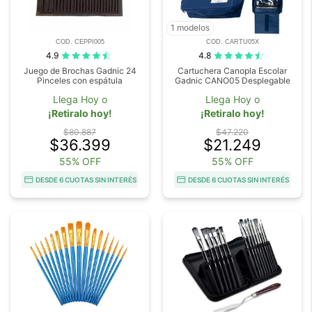
1 modelos
COD. CEPPI005
COD. CARTU05X
4.9
4.8
Juego de Brochas Gadnic 24
Cartuchera Canopla Escolar
Pinceles con espátula
Gadnic CANO05 Desplegable
Llega Hoy o
Llega Hoy o
¡Retiralo hoy!
¡Retiralo hoy!
$80.887
$47.220
$36.399
$21.249
55% OFF
55% OFF
DESDE 6 CUOTAS SIN INTERÉS
DESDE 6 CUOTAS SIN INTERÉS