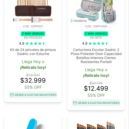
2 modelos
COD. CEPPI017
COD. CARTU03X
1º MÁS VENDIDO
1º MÁS VENDIDO
EN PINCELES
EN ARTE
4.9
4.9
Kit de 24 pinceles de pintura
Cartuchera Escolar Gadnic 2
Gadnic con Estuche
Pisos Poliester Gran Capacidad
Bolsillos Internos Cierres
Llega Hoy o
Resistentes Portatil
¡Retiralo hoy!
Llega Hoy o
$73.331
¡Retiralo hoy!
$32.999
$27.776
55% OFF
$12.499
55% OFF
DESDE 6 CUOTAS SIN INTERÉS
DESDE 6 CUOTAS SIN INTERÉS