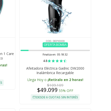
COD. DEPI0009
OFERTA BOMBA
en 1 Care
Finaliza en:
05:18:31
co
4.8
oras!
Afeitadora Eléctrica Gadnic DW2000
Inalámbrica Recargable
Llega Hoy o
¡Retiralo en 2 horas!
ÉS
$109.109
$49.099
55% OFF
DESDE 6 CUOTAS SIN INTERÉS