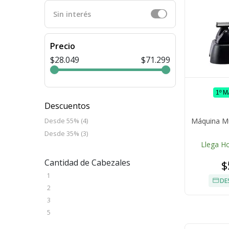
Sin interés
Precio
$28.049
$71.299
1º 
Descuentos
Máquina Mu
Desde 55% (4)
Desde 35% (3)
Llega H
Cantidad de Cabezales
$
1
DE
2
3
5