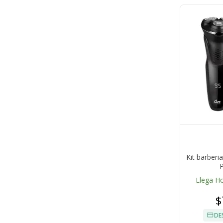
Kit barberi
P
Llega H
$
DE