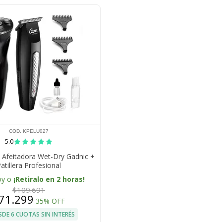
COD. KPELU027
5.0
a Afeitadora Wet-Dry Gadnic +
atillera Profesional
oy o
¡Retiralo en 2 horas!
$109.691
71.299
35% OFF
SDE 6 CUOTAS SIN INTERÉS