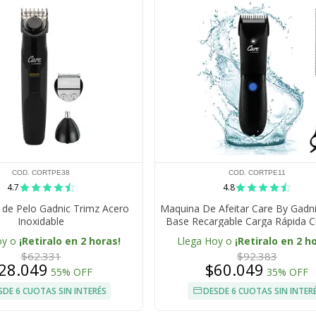
COD. CORTPE38
COD. CORTPE11
4.7
4.8
 de Pelo Gadnic Trimz Acero
Maquina De Afeitar Care By Gadn
Inoxidable
Base Recargable Carga Rápida Cu
Ceramica Luz LED Inalambrica Ac
oy o
¡Retiralo en 2 horas!
Llega Hoy o
¡Retiralo en 2 h
$62.331
$92.383
28.049
$60.049
55% OFF
35% OFF
SDE 6 CUOTAS SIN INTERÉS
DESDE 6 CUOTAS SIN INTER