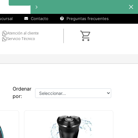
cuotas sin
interés
en
seleccionados
cursal
Contacto
Preguntas frecuentes
Atención al cliente
Servicio Técnico
Ordenar
por: