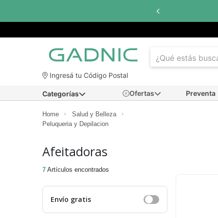
Hasta
6 cuotas sin interés
con todos los bancos
Ingresá tu Código Postal
Ofertas
Preventa
Categorías
Home
Salud y Belleza
Peluqueria y Depilacion
Afeitadoras
7
Artículos encontrados
Envío gratis