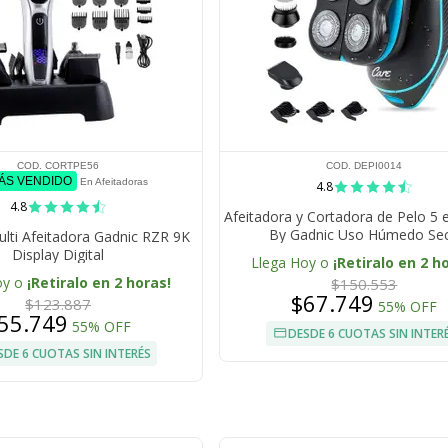
COD. CORTPE56
COD. DEPI0014
MÁS VENDIDO
En Afeitadoras
4.8
4.8
Afeitadora y Cortadora de Pelo 5 
By Gadnic Uso Húmedo Se
lti Afeitadora Gadnic RZR 9K
Display Digital
Llega Hoy o
¡Retiralo en 2 h
oy o
¡Retiralo en 2 horas!
$150.553
$67.749
$123.887
55% OFF
55.749
55% OFF
DESDE 6 CUOTAS SIN INTER
SDE 6 CUOTAS SIN INTERÉS