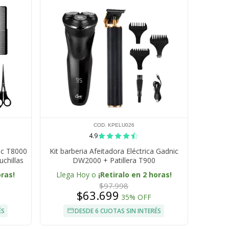
COD. KPELU026
4.9
ic T8000
Kit barberia Afeitadora Eléctrica Gadnic
chillas
DW2000 + Patillera T900
cesorios
oras!
Llega Hoy o
¡Retiralo en 2 horas!
$97.998
$63.699
35% OFF
ÉS
DESDE 6 CUOTAS SIN INTERÉS