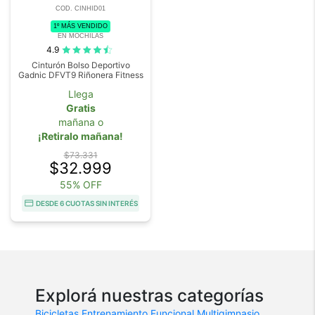
COD. CINHID01
1º MÁS VENDIDO
EN MOCHILAS
4.9
Cinturón Bolso Deportivo
Gadnic DFVT9 Riñonera Fitness
Llega
Gratis
mañana o
¡Retiralo mañana!
$73.331
$32.999
55% OFF
DESDE 6 CUOTAS SIN INTERÉS
Explorá nuestras categorías
Bicicletas
Entrenamiento Funcional
Multigimnasio