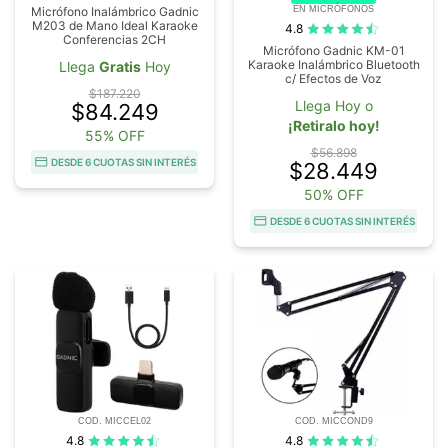
EN MICRÓFONOS
Micrófono Inalámbrico Gadnic
M203 de Mano Ideal Karaoke
4.8
Conferencias 2CH
Micrófono Gadnic KM-01
Karaoke Inalámbrico Bluetooth
Llega
Gratis
Hoy
c/ Efectos de Voz
$187.220
Llega Hoy o
$84.249
¡Retiralo hoy!
55% OFF
$56.898
DESDE 6 CUOTAS SIN INTERÉS
$28.449
50% OFF
DESDE 6 CUOTAS SIN INTERÉS
COD. MICCEL02
COD. MICCOND9
4.8
4.8