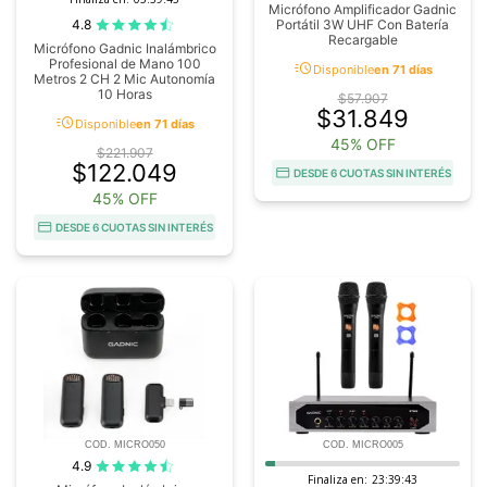
Micrófono Amplificador Gadnic
4.8
Portátil 3W UHF Con Batería
Recargable
Micrófono Gadnic Inalámbrico
Profesional de Mano 100
acute
Disponible
en 71 días
Metros 2 CH 2 Mic Autonomía
10 Horas
$57.907
$31.849
acute
Disponible
en 71 días
45% OFF
$221.907
$122.049
DESDE 6 CUOTAS SIN INTERÉS
45% OFF
DESDE 6 CUOTAS SIN INTERÉS
COD. MICRO050
COD. MICRO005
4.9
Finaliza en:
23:39:42