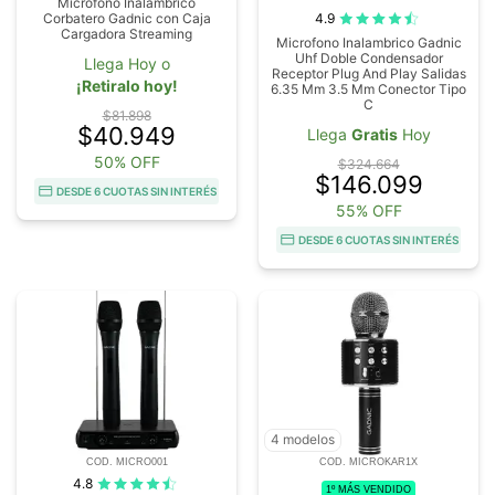
Micrófono Inalámbrico
4.9
Corbatero Gadnic con Caja
Cargadora Streaming
Microfono Inalambrico Gadnic
Uhf Doble Condensador
Llega Hoy o
Receptor Plug And Play Salidas
¡Retiralo hoy!
6.35 Mm 3.5 Mm Conector Tipo
C
$81.898
$40.949
Llega
Gratis
Hoy
50% OFF
$324.664
$146.099
DESDE 6 CUOTAS SIN INTERÉS
55% OFF
DESDE 6 CUOTAS SIN INTERÉS
4 modelos
COD. MICRO001
COD. MICROKAR1X
4.8
1º MÁS VENDIDO