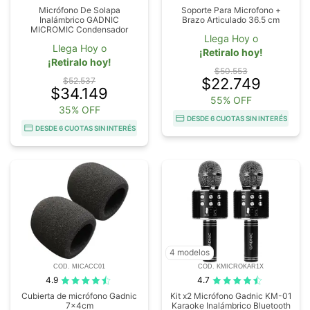
Micrófono De Solapa
Soporte Para Microfono +
Inalámbrico GADNIC
Brazo Articulado 36.5 cm
MICROMIC Condensador
Llega Hoy o
Llega Hoy o
¡Retiralo hoy!
¡Retiralo hoy!
$50.553
$22.749
$52.537
$34.149
55% OFF
35% OFF
DESDE 6 CUOTAS SIN INTERÉS
DESDE 6 CUOTAS SIN INTERÉS
4 modelos
COD. MICACC01
COD. KMICROKAR1X
4.9
4.7
Cubierta de micrófono Gadnic
Kit x2 Micrófono Gadnic KM-01
7x4cm
Karaoke Inalámbrico Bluetooth