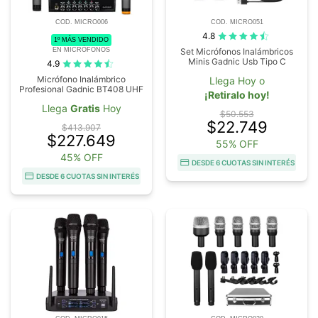
COD. MICRO006
COD. MICRO051
4.8
1º MÁS VENDIDO
EN MICRÓFONOS
Set Micrófonos Inalámbricos
Minis Gadnic Usb Tipo C
4.9
Micrófono Inalámbrico
Llega Hoy o
Profesional Gadnic BT408 UHF
¡Retiralo hoy!
Llega
Gratis
Hoy
$50.553
$22.749
$413.907
$227.649
55% OFF
45% OFF
DESDE 6 CUOTAS SIN INTERÉS
DESDE 6 CUOTAS SIN INTERÉS