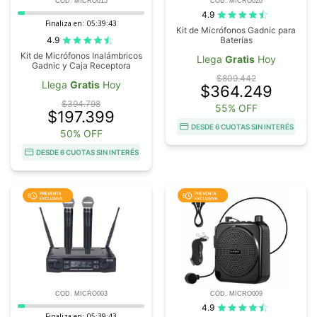
COD. MICRO015
COD. MICRO020
4.9
Finaliza en:
05:39:42
Kit de Micrófonos Gadnic para
4.9
Baterías
Kit de Micrófonos Inalámbricos
Llega
Gratis
Hoy
Gadnic y Caja Receptora
$809.442
Llega
Gratis
Hoy
$364.249
$394.798
55% OFF
$197.399
DESDE 6 CUOTAS SIN INTERÉS
50% OFF
DESDE 6 CUOTAS SIN INTERÉS
COD. MICRO003
COD. MICRO009
4.9
Finaliza en:
05:39:42