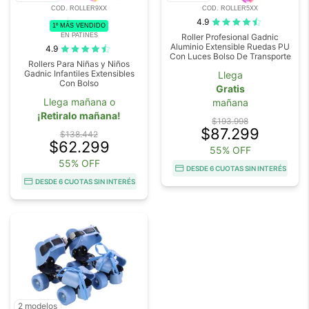
COD. ROLLER9XX
COD. ROLLER5XX
4.9
1º MÁS VENDIDO
EN PATINES
Roller Profesional Gadnic
Aluminio Extensible Ruedas PU
4.9
Con Luces Bolso De Transporte
Rollers Para Niñas y Niños
Gadnic Infantiles Extensibles
Llega
Con Bolso
Gratis
Llega mañana o
mañana
¡Retiralo mañana!
$193.998
$87.299
$138.442
$62.299
55% OFF
55% OFF
DESDE 6 CUOTAS SIN INTERÉS
DESDE 6 CUOTAS SIN INTERÉS
2 modelos