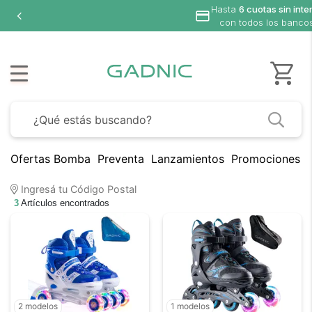
Hasta
6 cuotas sin inte
con todos los banco
Ofertas Bomba
Preventa
Lanzamientos
Promociones B
Ingresá tu Código Postal
3
Artículos encontrados
2 modelos
1 modelos