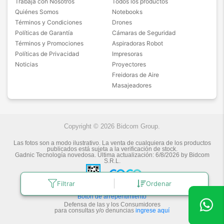
Trabajá con Nosotros
Todos los productos
Quiénes Somos
Notebooks
Términos y Condiciones
Drones
Políticas de Garantía
Cámaras de Seguridad
Términos y Promociones
Aspiradoras Robot
Políticas de Privacidad
Impresoras
Noticias
Proyectores
Freidoras de Aire
Masajeadores
Copyright © 2026 Bidcom Group.
Las fotos son a modo ilustrativo. La venta de cualquiera de los productos
publicados está sujeta a la verificación de stock.
Gadnic Tecnología novedosa.
Última actualización:
6/8/2026
by
Bidcom
S.R.L.
Filtrar
Ordenar
Botón de arrepentimiento
Defensa de las y los Consumidores
para consultas y/o denuncias
ingrese aquí