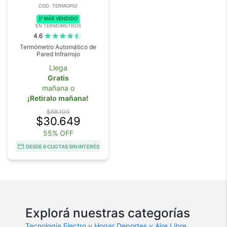
COD. TERMOP02
1º MÁS VENDIDO
EN TERMOMETROS
4.6
Termómetro Automático de
Pared Infrarrojo
Llega
Gratis
mañana o
¡Retiralo mañana!
$68.109
$30.649
55% OFF
DESDE 6 CUOTAS SIN INTERÉS
Explorá nuestras categorías
Tecnologia
Electro y Hogar
Deportes y Aire Libre