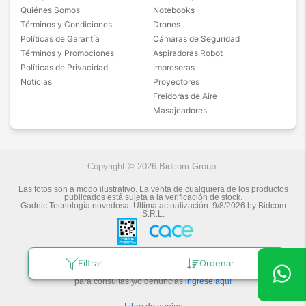
Quiénes Somos
Notebooks
Términos y Condiciones
Drones
Políticas de Garantía
Cámaras de Seguridad
Términos y Promociones
Aspiradoras Robot
Políticas de Privacidad
Impresoras
Noticias
Proyectores
Freidoras de Aire
Masajeadores
Copyright © 2026 Bidcom Group.
Las fotos son a modo ilustrativo. La venta de cualquiera de los productos
publicados está sujeta a la verificación de stock.
Gadnic Tecnología novedosa.
Última actualización:
9/8/2026
by
Bidcom
S.R.L.
Filtrar
Ordenar
Botón de arrepentimiento
Defensa de las y los Consumidores
para consultas y/o denuncias
ingrese aquí