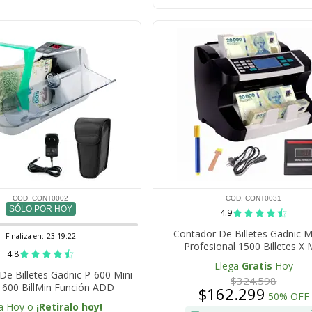
COD. CONT0002
COD. CONT0031
SÓLO POR HOY
4.9
Contador De Billetes Gadnic 
Finaliza en:
23:19:22
Profesional 1500 Billetes X 
4.8
Llega
Gratis
Hoy
De Billetes Gadnic P-600 Mini
$324.598
l 600 BillMin Función ADD
$162.299
50% OFF
a Hoy o
¡Retiralo hoy!