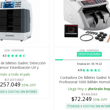
COD. CONT0090
COD. CONT0001
OFERTA BOMBA
4.5
de billetes Gadnic Detección
Finaliza en:
05:19:22
ensor Esterilización UV y
4.9
asificación Multidivisa
Envío a todo el país
Contadora De Billetes Gadnic
$7.237.887
Profesional 1000 BillMin Homo
.257.049
55% OFF
Detecta Falsos
Llega Hoy o
¡Retiralo hoy
SDE 6 CUOTAS SIN INTERÉS
$160.553
$72.249
55% OFF
DESDE 6 CUOTAS SIN INTER