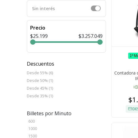
Sin interés
Precio
$25.199
$3.257.049
1º 
Descuentos
Contadora d
Desde 55% (6)
I
Desde 50% (1)
acut
Desde 45% (1)
Desde 35% (1)
$1
DE
Billetes por Minuto
600
1000
1500