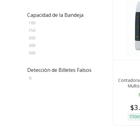
Capacidad de la Bandeja
100
150
200
300
500
Detección de Billetes Falsos
Si
Contadora 
Multis
Cl
$3
DE