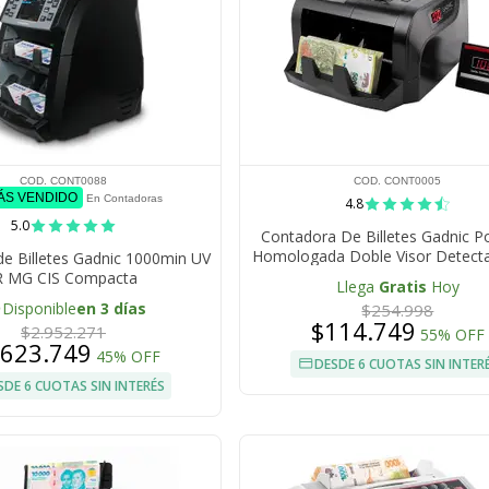
COD. CONT0088
COD. CONT0005
MÁS VENDIDO
En Contadoras
4.8
5.0
Contadora De Billetes Gadnic P
Homologada Doble Visor Detecta
e Billetes Gadnic 1000min UV
Dolares Euros Pesos
R MG CIS Compacta
Llega
Gratis
Hoy
e
Disponible
en 3 días
$254.998
$114.749
$2.952.271
55% OFF
.623.749
45% OFF
DESDE 6 CUOTAS SIN INTER
SDE 6 CUOTAS SIN INTERÉS