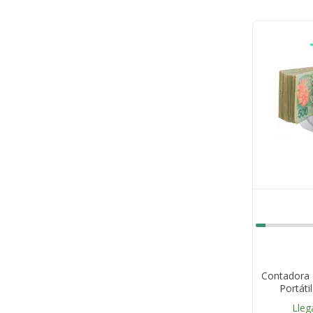
Contadora 
Portáti
Lleg