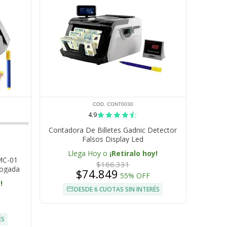
COD. CONT0030
4.9
Contadora De Billetes Gadnic Detector
Falsos Display Led
Llega Hoy o
¡Retiralo hoy!
 MC-01
$166.331
logada
$74.849
55% OFF
!
DESDE 6 CUOTAS SIN INTERÉS
ÉS