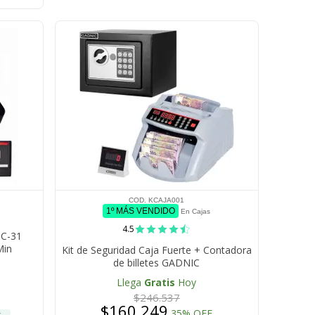
COD. KCAJA001
1º MÁS VENDIDO
En Cajas
4.5
MC-31
Min
Kit de Seguridad Caja Fuerte + Contadora
de billetes GADNIC
Llega
Gratis
Hoy
$246.537
$160.249
35% OFF