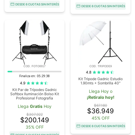
DESDE 6 CUOTAS SIN INTERÉS
DESDE 6 CUOTAS SIN INTERÉS
COD. FOTO0017
COD. TRIPODE9
4.8
Finaliza en:
05:29:37
Kit Tripode Gadnic Estudio
4.9
1.90mts + Sombrilla 40"
Kit Par de Trípodes Gadnic
Llega Hoy o
Softbox Iluminación Bolso Kit
¡Retiralo hoy!
Profesional Fotografía
$67.180
Llega
Gratis
Hoy
$36.949
$307.922
45% OFF
$200.149
DESDE 6 CUOTAS SIN INTERÉS
35% OFF