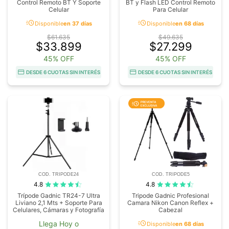
Control Remoto BT Y Soporte
BT y Flash LED Control Remoto
Celular
Para Celular
acute
acute
Disponible
en 37 días
Disponible
en 68 días
$61.635
$49.635
$33.899
$27.299
45% OFF
45% OFF
DESDE 6 CUOTAS SIN INTERÉS
DESDE 6 CUOTAS SIN INTERÉS
COD. TRIPODE24
COD. TRIPODE5
4.8
4.8
Trípode Gadnic TR24-7 Ultra
Tripode Gadnic Profesional
Liviano 2,1 Mts + Soporte Para
Camara Nikon Canon Reflex +
Celulares, Cámaras y Fotografía
Cabezal
acute
Llega Hoy o
Disponible
en 68 días