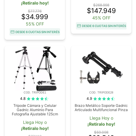
¡Retiralo hoy!
$268.998
$147.949
$77.776
$34.999
45% OFF
55% OFF
DESDE 6 CUOTAS SIN INTERÉS
DESDE 6 CUOTAS SIN INTERÉS
COD. TRIPODE1
COD. TRIPODE28
4.8
4.9
Tripode Cámara y Celular
Brazo Metálico Soporte Gadnic
Gadnic Aluminio Para
Articulado Multifuncional Pinza
Fotografia Ajustable 125cm
Llega Hoy o
Llega Hoy o
¡Retiralo hoy!
¡Retiralo hoy!
$59.098