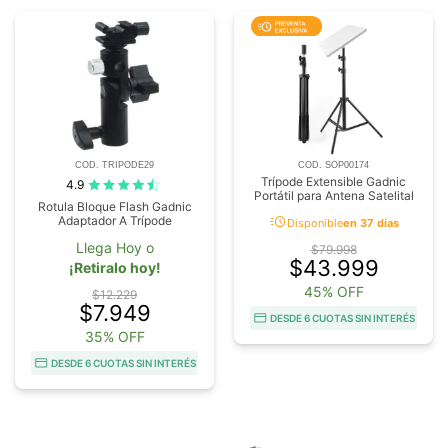
COD. TRIPODE29
COD. SOP00174
Trípode Extensible Gadnic
4.9
Portátil para Antena Satelital
Rotula Bloque Flash Gadnic
acute
Adaptador A Trípode
Disponible
en 37 días
Llega Hoy o
$79.998
$43.999
¡Retiralo hoy!
45% OFF
$12.229
$7.949
DESDE 6 CUOTAS SIN INTERÉS
35% OFF
DESDE 6 CUOTAS SIN INTERÉS