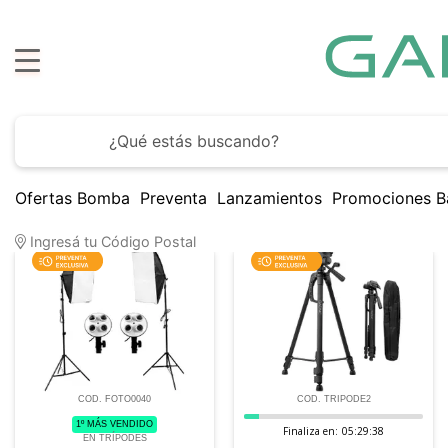
Ofertas Bomba
Preventa
Lanzamientos
Promociones B
16
Artículos encontrados
Ingresá tu Código Postal
COD. FOTO0040
COD. TRIPODE2
1º MÁS VENDIDO
Finaliza en:
05:29:37
EN TRÍPODES