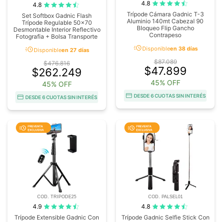
4.8
4.8
Trípode Cámara Gadnic T-3
Set Softbox Gadnic Flash
Aluminio 140mt Cabezal 90
Trípode Regulable 50x70
Bloqueo Flip Gancho
Desmontable Interior Reflectivo
Contrapeso
Fotografia + Bolsa Transporte
acute
acute
Disponible
en 38 días
Disponible
en 27 días
$87.089
$476.816
$47.899
$262.249
45% OFF
45% OFF
DESDE 6 CUOTAS SIN INTERÉS
DESDE 6 CUOTAS SIN INTERÉS
COD. TRIPODE25
COD. PALSEL01
4.9
4.8
Trípode Extensible Gadnic Con
Trípode Gadnic Selfie Stick Con