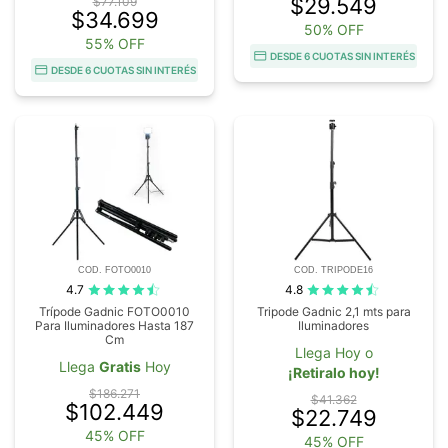
$29.549
$77.109
$34.699
50% OFF
55% OFF
DESDE 6 CUOTAS SIN INTERÉS
DESDE 6 CUOTAS SIN INTERÉS
COD. FOTO0010
COD. TRIPODE16
4.7
4.8
Trípode Gadnic FOTO0010
Tripode Gadnic 2,1 mts para
Para Iluminadores Hasta 187
Iluminadores
Cm
Llega Hoy o
Llega
Gratis
Hoy
¡Retiralo hoy!
$186.271
$41.362
$102.449
$22.749
45% OFF
45% OFF