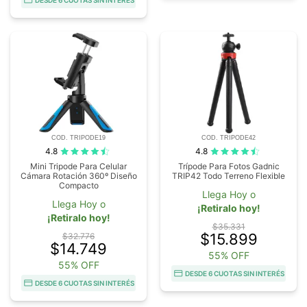
DESDE 6 CUOTAS SIN INTERÉS
COD. TRIPODE19
COD. TRIPODE42
4.8
4.8
Mini Tripode Para Celular
Trípode Para Fotos Gadnic
Cámara Rotación 360º Diseño
TRIP42 Todo Terreno Flexible
Compacto
Llega Hoy o
Llega Hoy o
¡Retiralo hoy!
¡Retiralo hoy!
$35.331
$15.899
$32.776
$14.749
55% OFF
55% OFF
DESDE 6 CUOTAS SIN INTERÉS
DESDE 6 CUOTAS SIN INTERÉS