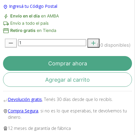
Ingresá tu Código Postal
Envío en el día
en AMBA
Envío a todo el país
Retiro gratis
en Tienda
(10 disponibles)
Recibí el producto que esperabas o
te devolvemos tu dinero.
Comprar ahora
En Bidcom te aseguramos recibir el producto
Agregar al carrito
que esperabas o te devolvemos el 100% de tu
dinero!
Devolución gratis
, Tenés 30 días desde que lo recibís.
Compra Segura
, si no es lo que esperabas, te devolvemos tu
dinero.
12 meses de garantía de fábrica