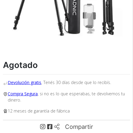
×
Medios de Pago
Agotado
Recibí el producto que esperabas o
te devolvemos tu dinero.
Devolución gratis
, Tenés 30 días desde que lo recibís.
Compra Segura
, si no es lo que esperabas, te devolvemos tu
dinero.
En Bidcom te aseguramos recibir el producto
que esperabas o te devolvemos el 100% de tu
12 meses de garantía de fábrica
dinero!
Compartir