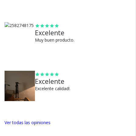
seguros?
100% de calificaciones
Excelente
positivas en MercadoLibre.
Muy buen producto.
5 estrellas de 5 en Google.
5 estrellas de 5 en Facebook.
Más de 15.000 comentarios
positivos en todos nuestros
productos.
Excelente
Seguro de cobertura en tus
Excelente calidad!.
envíos.
Garantía oficial y directa con
nosotros.
Ver todas las opiniones