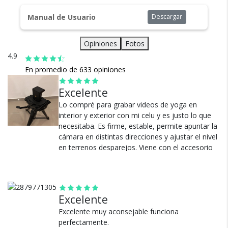
facilitando cambios de equipo o posición sin perder tiempo.
cuentan con seguro total.
Manual de Usuario
Descargar
Nivel de burbuja y gancho de contrapeso:
Opiniones
Fotos
Incluye doble nivel y gancho inferior para agregar peso
adicional y mejorar la estabilidad en exteriores.
4.9
En promedio de 633 opiniones
Excelente
Cambios y Devoluciones
Lo compré para grabar videos de yoga en
interior y exterior con mi celu y es justo lo que
Te damos 30 días de prueba.
necesitaba. Es firme, estable, permite apuntar la
Si no es lo que esperabas, te devolvemos tu
cámara en distintas direcciones y ajustar el nivel
dinero.
en terrenos desparejos. Viene con el accesorio
para colocar el celu. Excelente relación precio
calidad. Si estás buscando un trípode que no se
te rompa a los dos usos, sin gastar de más, este
es ideal. Si comprás uno más barato, es plata
Excelente
que se va a la basura.
Excelente muy aconsejable funciona
Ver más
perfectamente.
¿Por qué estamos tan