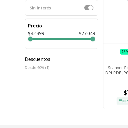
Sin interés
Precio
$42.399
$77.049
1º 
Descuentos
Scanner Po
Desde 40% (1)
DPI PDF JPG
USB Min
$
DE