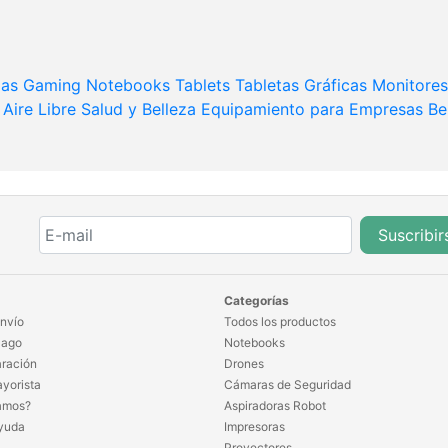
das
Gaming
Notebooks
Tablets
Tabletas Gráficas
Monitores
Aire Libre
Salud y Belleza
Equipamiento para Empresas
Be
Suscribir
Categorías
nvío
Todos los productos
Pago
Notebooks
ración
Drones
yorista
Cámaras de Seguridad
amos?
Aspiradoras Robot
yuda
Impresoras
Proyectores