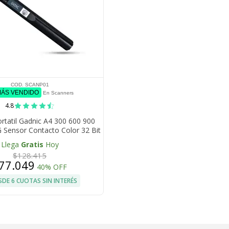
COD. SCANP01
MÁS VENDIDO
En Scanners
4.8
rtatil Gadnic A4 300 600 900
 Sensor Contacto Color 32 Bit
i 20 Apagado Automatico
Llega
Gratis
Hoy
$128.415
77.049
40% OFF
SDE 6 CUOTAS SIN INTERÉS