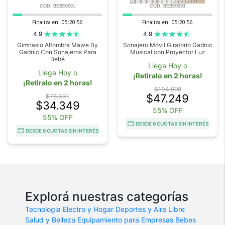
COD. BEBE0091
COD. BEBE0093
Finaliza en:
05:20:56
Finaliza en:
05:20:56
4.9
4.9
Gimnasio Alfombra Mawe By
Sonajero Móvil Giratorio Gadnic
Gadnic Con Sonajeros Para
Musical con Proyector Luz
Bebé
Llega Hoy o
Llega Hoy o
¡Retiralo en 2 horas!
¡Retiralo en 2 horas!
$104.998
$47.249
$76.331
$34.349
55% OFF
55% OFF
DESDE 6 CUOTAS SIN INTERÉS
DESDE 6 CUOTAS SIN INTERÉS
Explorá nuestras categorías
Tecnologia
Electro y Hogar
Deportes y Aire Libre
Salud y Belleza
Equipamiento para Empresas
Bebes