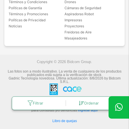
Términos y Condiciones
Drones
Políticas de Garantía
Cámaras de Seguridad
Términos y Promociones
Aspiradoras Robot
Políticas de Privacidad
Impresoras
Noticias
Proyectores
Freidoras de Aire
Masajeadores
Copyright © 2026 Bidcom Group.
Las fotos son a modo ilustrativo. La venta de cualquiera de los productos
publicados está sujeta a la verificación de stock.
Gadnic Tecnología novedosa.
Última actualización:
8/8/2026
by
Bidcom
S.R.L.
Botón de arrepentimiento
Filtrar
Ordenar
Defensa de las y los Consumidores
para consultas y/o denuncias
ingrese aquí
Libro de quejas