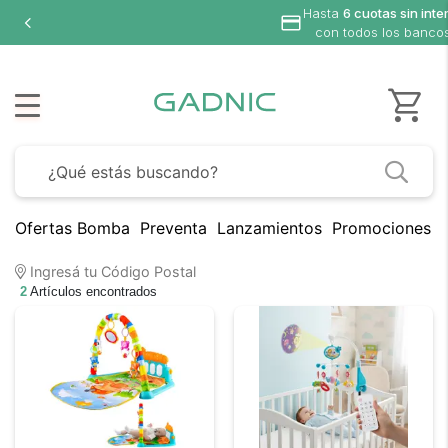
Hasta
6 cuotas sin inte
con todos los banco
Ofertas Bomba
Preventa
Lanzamientos
Promociones B
Ingresá tu Código Postal
2
Artículos encontrados