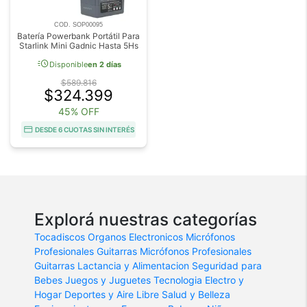
COD. SOP00095
Batería Powerbank Portátil Para
Starlink Mini Gadnic Hasta 5Hs
acute
Disponible
en 2 días
$589.816
$324.399
45% OFF
DESDE 6 CUOTAS SIN INTERÉS
Explorá nuestras categorías
Tocadiscos
Organos Electronicos
Micrófonos
Profesionales
Guitarras
Micrófonos Profesionales
Guitarras
Lactancia y Alimentacion
Seguridad para
Bebes
Juegos y Juguetes
Tecnologia
Electro y
Hogar
Deportes y Aire Libre
Salud y Belleza