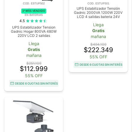
COD. ESTUPS02
COD. ESTUPS01
UPS Estabilizador Tensión
1º MÁS VENDIDO
Gadnic 2000VA 1200W 220V
EN BATERIAS
LCD 4 salidas bateria 24V
4.5
Llega
UPS Estabilizador Tension
Gratis
Gadnic Hogar 800VA 480W
220V LCD 2 salidas
mañana
Llega
$494.109
$222.349
Gratis
mañana
55% OFF
$251.109
DESDE 6 CUOTAS SIN INTERÉS
$112.999
55% OFF
DESDE 6 CUOTAS SIN INTERÉS