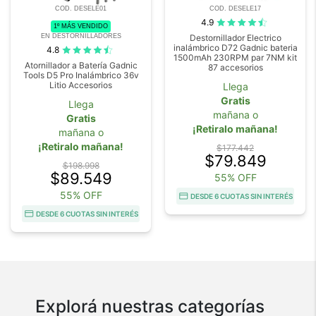
COD. DESELE01
COD. DESELE17
4.9
1º MÁS VENDIDO
EN DESTORNILLADORES
Destornillador Electrico
inalámbrico D72 Gadnic bateria
4.8
1500mAh 230RPM par 7NM kit
Atornillador a Batería Gadnic
87 accesorios
Tools D5 Pro Inalámbrico 36v
Litio Accesorios
Llega
Gratis
Llega
mañana o
Gratis
¡Retiralo mañana!
mañana o
¡Retiralo mañana!
$177.442
$79.849
$198.998
$89.549
55% OFF
55% OFF
DESDE 6 CUOTAS SIN INTERÉS
DESDE 6 CUOTAS SIN INTERÉS
Explorá nuestras categorías