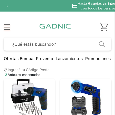
Hasta
6 cuotas sin inte
con todos los banco
Ofertas Bomba
Preventa
Lanzamientos
Promociones B
Ingresá tu Código Postal
2
Artículos encontrados