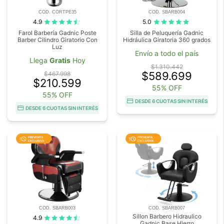
COD. CORTPE35
COD. SBARB004
4.9
5.0
Farol Barbería Gadnic Poste
Silla de Peluquería Gadnic
Barber Cilindro Giratorio Con
Hidráulica Giratoria 360 grados
Luz
Envío a todo el país
Llega
Gratis
Hoy
$1.310.442
$589.699
$467.998
$210.599
55% OFF
55% OFF
DESDE 6 CUOTAS SIN INTERÉS
DESDE 6 CUOTAS SIN INTERÉS
COD. SBARB003
COD. SBARB007
Sillon Barbero Hidraulico
4.9
Gadnic Base Hierro