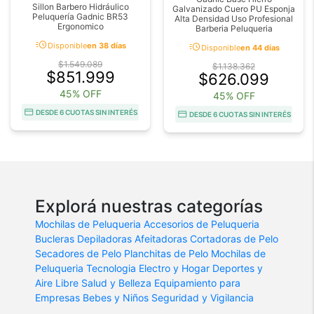
Sillon Barbero Hidráulico
Galvanizado Cuero PU Esponja
Peluquería Gadnic BR53
Alta Densidad Uso Profesional
Ergonomico
Barberia Peluqueria
acute
acute
Disponible
en 38 días
Disponible
en 44 días
$1.549.089
$1.138.362
$851.999
$626.099
45% OFF
45% OFF
DESDE 6 CUOTAS SIN INTERÉS
DESDE 6 CUOTAS SIN INTERÉS
Explorá nuestras categorías
Mochilas de Peluqueria
Accesorios de Peluqueria
Bucleras
Depiladoras
Afeitadoras
Cortadoras de Pelo
Secadores de Pelo
Planchitas de Pelo
Mochilas de
Peluqueria
Tecnologia
Electro y Hogar
Deportes y
Aire Libre
Salud y Belleza
Equipamiento para
Empresas
Bebes y Niños
Seguridad y Vigilancia