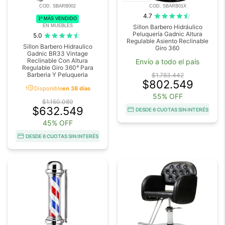
COD. SBARB002
COD. SBARB01X
4.7
1º MÁS VENDIDO
EN MUEBLES
Sillon Barbero Hidráulico
Peluquería Gadnic Altura
5.0
Regulable Asiento Reclinable
Sillon Barbero Hidraulico
Giro 360
Gadnic BR33 Vintage
Reclinable Con Altura
Envío a todo el país
Regulable Giro 360° Para
Barberia Y Peluqueria
$1.783.442
$802.549
acute
Disponible
en 38 días
55% OFF
$1.150.089
$632.549
DESDE 6 CUOTAS SIN INTERÉS
45% OFF
DESDE 6 CUOTAS SIN INTERÉS