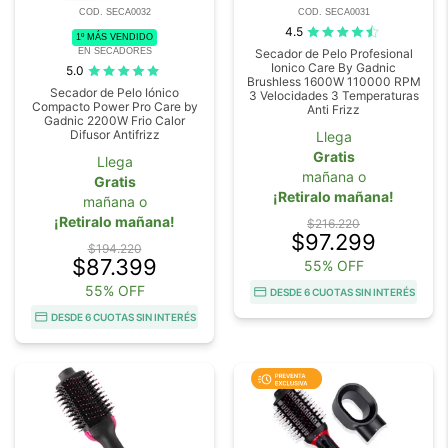
COD. SECA0032
COD. SECA0031
4.5
1º MÁS VENDIDO
EN SECADORES
Secador de Pelo Profesional
Ionico Care By Gadnic
5.0
Brushless 1600W 110000 RPM
Secador de Pelo Iónico
3 Velocidades 3 Temperaturas
Compacto Power Pro Care by
Anti Frizz
Gadnic 2200W Frio Calor
Difusor Antifrizz
Llega
Gratis
Llega
mañana o
Gratis
¡Retiralo mañana!
mañana o
¡Retiralo mañana!
$216.220
$97.299
$194.220
$87.399
55% OFF
55% OFF
DESDE 6 CUOTAS SIN INTERÉS
DESDE 6 CUOTAS SIN INTERÉS