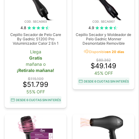
COD. SECA0003
COD. SECA0007
4.8
4.9
Cepillo Secador de Pelo Care
Cepillo Secador y Moldeador de
By Gadnic S1200 Pro
Pelo Gadnic Monner
Voluminizador Calor 2 En 1
Desmontable Removible
acute
Llega
Disponible
en 20 días
Gratis
$89.362
mañana o
$49.149
¡Retiralo mañana!
45% OFF
$115.109
DESDE 6 CUOTAS SIN INTERÉS
$51.799
55% OFF
DESDE 6 CUOTAS SIN INTERÉS