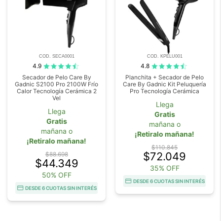
COD. SECA0001
COD. KPELU001
4.9
4.8
Secador de Pelo Care By
Planchita + Secador de Pelo
Gadnic S2100 Pro 2100W Frío
Care By Gadnic Kit Peluquería
Calor Tecnología Cerámica 2
Pro Tecnología Cerámica
Vel
Llega
Llega
Gratis
Gratis
mañana o
mañana o
¡Retiralo mañana!
¡Retiralo mañana!
$110.845
$72.049
$88.698
$44.349
35% OFF
50% OFF
DESDE 6 CUOTAS SIN INTERÉS
DESDE 6 CUOTAS SIN INTERÉS