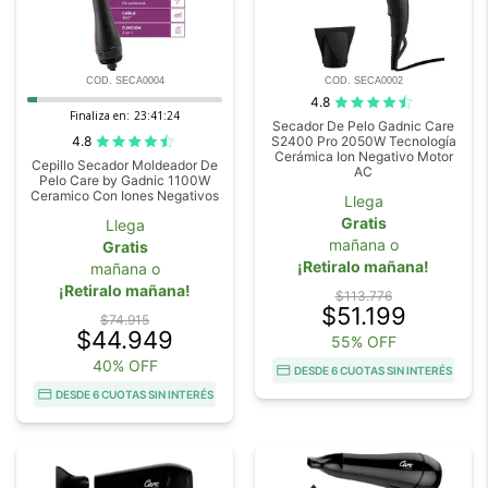
COD. SECA0004
COD. SECA0002
4.8
Finaliza en:
23:41:24
Secador De Pelo Gadnic Care
4.8
S2400 Pro 2050W Tecnología
Cerámica Ion Negativo Motor
Cepillo Secador Moldeador De
AC
Pelo Care by Gadnic 1100W
Ceramico Con Iones Negativos
Llega
Gratis
Llega
mañana o
Gratis
¡Retiralo mañana!
mañana o
¡Retiralo mañana!
$113.776
$51.199
$74.915
$44.949
55% OFF
40% OFF
DESDE 6 CUOTAS SIN INTERÉS
DESDE 6 CUOTAS SIN INTERÉS