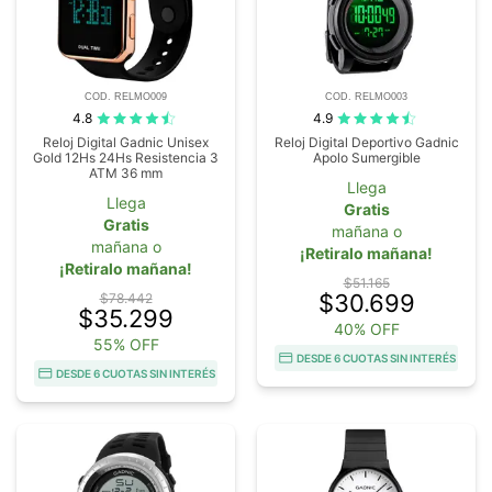
COD. RELMO009
COD. RELMO003
4.8
4.9
Reloj Digital Gadnic Unisex
Reloj Digital Deportivo Gadnic
Gold 12Hs 24Hs Resistencia 3
Apolo Sumergible
ATM 36 mm
Llega
Llega
Gratis
Gratis
mañana o
mañana o
¡Retiralo mañana!
¡Retiralo mañana!
$51.165
$30.699
$78.442
$35.299
40% OFF
55% OFF
DESDE 6 CUOTAS SIN INTERÉS
DESDE 6 CUOTAS SIN INTERÉS