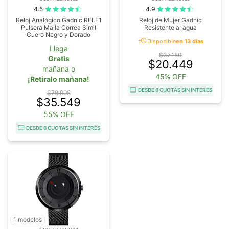
4.5
4.9
Reloj Analógico Gadnic RELF1
Reloj de Mujer Gadnic
Pulsera Malla Correa Simil
Resistente al agua
Cuero Negro y Dorado
acute
Disponible
en 13 días
Llega
$37.180
Gratis
$20.449
mañana o
45% OFF
¡Retiralo mañana!
DESDE 6 CUOTAS SIN INTERÉS
$78.998
$35.549
55% OFF
DESDE 6 CUOTAS SIN INTERÉS
1 modelos