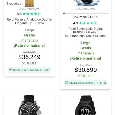
1 modelos
COD. RELMO20X
COD. RELMO006
4.8
Finaliza en:
23:47:26
Reloj Pulsera Analógico Gadnic
4.9
Elegante De Cuarzo
Reloj Sumergible Digital
Llega
RM60F22 Gadnic
Gratis
Multifuncional Malla Silicona
mañana o
Llega
¡Retiralo mañana!
Gratis
$78.331
mañana o
$35.249
¡Retiralo mañana!
55% OFF
$68.220
$30.699
DESDE 6 CUOTAS SIN INTERÉS
55% OFF
DESDE 6 CUOTAS SIN INTERÉS