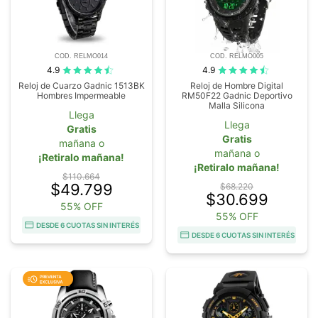
COD. RELMO014
COD. RELMO005
4.9
4.9
Reloj de Cuarzo Gadnic 1513BK
Reloj de Hombre Digital
Hombres Impermeable
RM50F22 Gadnic Deportivo
Malla Silicona
Llega
Llega
Gratis
Gratis
mañana o
mañana o
¡Retiralo mañana!
¡Retiralo mañana!
$110.664
$49.799
$68.220
$30.699
55% OFF
55% OFF
DESDE 6 CUOTAS SIN INTERÉS
DESDE 6 CUOTAS SIN INTERÉS