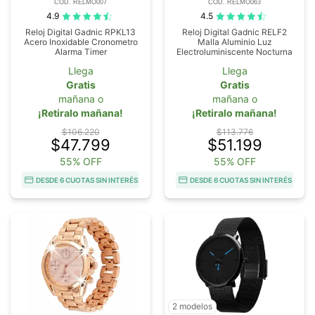
COD. RELMO007
COD. RELMO063
4.9
4.5
Reloj Digital Gadnic RPKL13
Reloj Digital Gadnic RELF2
Acero Inoxidable Cronometro
Malla Aluminio Luz
Alarma Timer
Electroluminiscente Nocturna
Llega
Llega
Gratis
Gratis
mañana o
mañana o
¡Retiralo mañana!
¡Retiralo mañana!
$106.220
$113.776
$47.799
$51.199
55% OFF
55% OFF
DESDE 6 CUOTAS SIN INTERÉS
DESDE 6 CUOTAS SIN INTERÉS
2 modelos