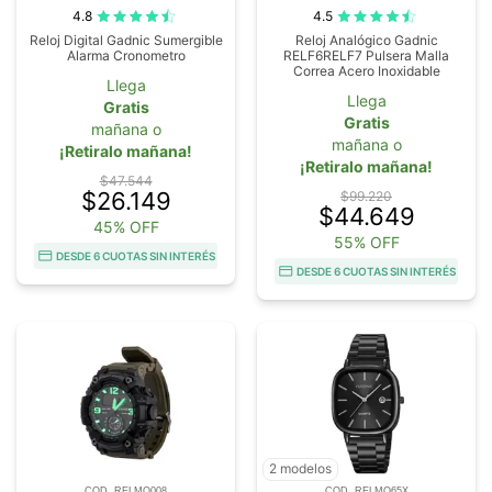
4.8
4.5
Reloj Digital Gadnic Sumergible
Reloj Analógico Gadnic
Alarma Cronometro
RELF6RELF7 Pulsera Malla
Correa Acero Inoxidable
Llega
Llega
Gratis
Gratis
mañana o
mañana o
¡Retiralo mañana!
¡Retiralo mañana!
$47.544
$26.149
$99.220
$44.649
45% OFF
55% OFF
DESDE 6 CUOTAS SIN INTERÉS
DESDE 6 CUOTAS SIN INTERÉS
2 modelos
COD. RELMO008
COD. RELMO65X