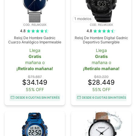
1 modelos
COD. RELMO18X
COD. RELMO30X
4.8
4.8
Reloj De Hombre Gadnic
Reloj De Hombre Digital Gadnic
Cuarzo Analógico Impermeable
Deportivo Sumergible
Llega
Llega
Gratis
Gratis
mañana o
mañana o
¡Retiralo mañana!
¡Retiralo mañana!
$75.887
$63.220
$34.149
$28.449
55% OFF
55% OFF
DESDE 6 CUOTAS SIN INTERÉS
DESDE 6 CUOTAS SIN INTERÉS