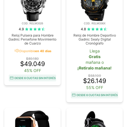
COD. RELMO026
COD. RELMO06X
4.9
4.8
Reloj Pulsera para Hombre
Reloj de Hombre Deportivo
Gadnic Persefone Movimiento
Gadnic Sealy Digital
de Cuarzo
Cronógrafo
acute
Llega
Disponible
en 40 días
Gratis
$89.180
mañana o
$49.049
¡Retiralo mañana!
45% OFF
$58.109
DESDE 6 CUOTAS SIN INTERÉS
$26.149
55% OFF
DESDE 6 CUOTAS SIN INTERÉS