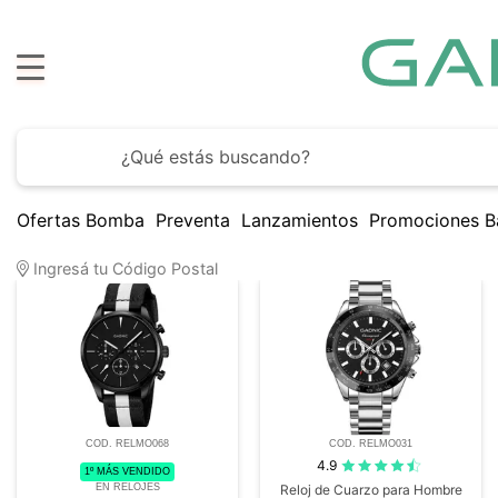
Ofertas Bomba
Preventa
Lanzamientos
Promociones B
33
Artículos encontrados
Ingresá tu Código Postal
COD. RELMO068
COD. RELMO031
4.9
1º MÁS VENDIDO
EN RELOJES
Reloj de Cuarzo para Hombre