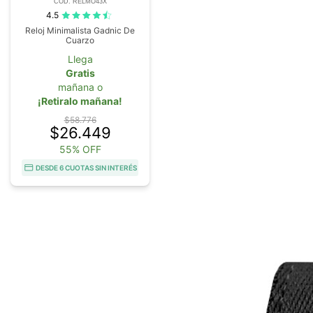
COD. RELMO43X
4.5
Reloj Minimalista Gadnic De
Cuarzo
Llega
Gratis
mañana o
¡Retiralo mañana!
$58.776
$26.449
55% OFF
DESDE 6 CUOTAS SIN INTERÉS