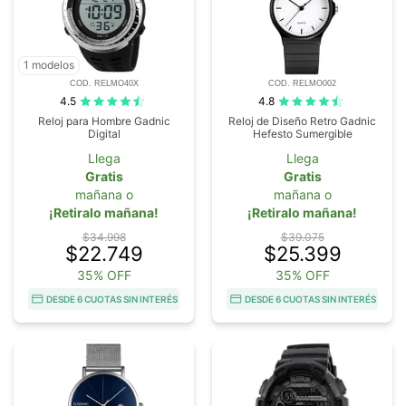
1 modelos
COD. RELMO40X
COD. RELMO002
4.5
4.8
Reloj para Hombre Gadnic
Reloj de Diseño Retro Gadnic
Digital
Hefesto Sumergible
Llega
Llega
Gratis
Gratis
mañana o
mañana o
¡Retiralo mañana!
¡Retiralo mañana!
$34.998
$39.075
$22.749
$25.399
35% OFF
35% OFF
DESDE 6 CUOTAS SIN INTERÉS
DESDE 6 CUOTAS SIN INTERÉS