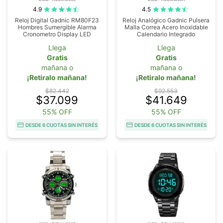
4.9
4.5
Reloj Digital Gadnic RM80F23
Reloj Analógico Gadnic Pulsera
Hombres Sumergible Alarma
Malla Correa Acero Inoxidable
Cronometro Display LED
Calendario Integrado
Llega
Llega
Gratis
Gratis
mañana o
mañana o
¡Retiralo mañana!
¡Retiralo mañana!
$82.442
$92.553
$37.099
$41.649
55% OFF
55% OFF
DESDE 6 CUOTAS SIN INTERÉS
DESDE 6 CUOTAS SIN INTERÉS