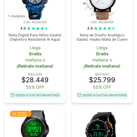
1 modelos
COD. RELMO23X
COD. RELMO004
4.9
4.9
Reloj Digital Para Niños Gadnic
Reloj de Diseño Analógico
Deportivo Resistente Al Agua
Gadnic Hades Malla de Cuero
Llega
Llega
Gratis
Gratis
mañana o
mañana o
¡Retiralo mañana!
¡Retiralo mañana!
$63.220
$57.331
$28.449
$25.799
55% OFF
55% OFF
DESDE 6 CUOTAS SIN INTERÉS
DESDE 6 CUOTAS SIN INTERÉS