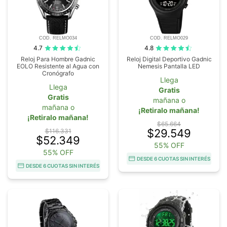
COD. RELMO034
COD. RELMO029
4.7
4.8
Reloj Para Hombre Gadnic
Reloj Digital Deportivo Gadnic
EOLO Resistente al Agua con
Nemesis Pantalla LED
Cronógrafo
Llega
Llega
Gratis
Gratis
mañana o
mañana o
¡Retiralo mañana!
¡Retiralo mañana!
$65.664
$29.549
$116.331
$52.349
55% OFF
55% OFF
DESDE 6 CUOTAS SIN INTERÉS
DESDE 6 CUOTAS SIN INTERÉS