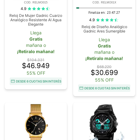
COD. RELMO015
COD. RELMO01X
4.9
Finaliza en:
23:47:26
Reloj De Mujer Gadnic Cuarzo
4.9
Analógico Resistente Al Agua
Elegante
Reloj de Diseño Analógico
Gadnic Ares Sumergible
Llega
Gratis
Llega
mañana o
Gratis
¡Retiralo mañana!
mañana o
¡Retiralo mañana!
$104.331
$46.949
$68.220
$30.699
55% OFF
55% OFF
DESDE 6 CUOTAS SIN INTERÉS
DESDE 6 CUOTAS SIN INTERÉS