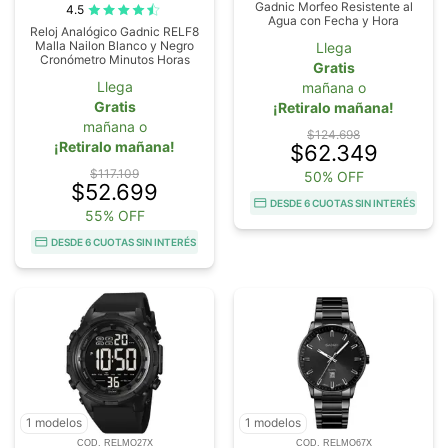
Gadnic Morfeo Resistente al
4.5
Agua con Fecha y Hora
Reloj Analógico Gadnic RELF8
Malla Nailon Blanco y Negro
Llega
Cronómetro Minutos Horas
Gratis
Llega
mañana o
Gratis
¡Retiralo mañana!
mañana o
$124.698
¡Retiralo mañana!
$62.349
$117.109
50% OFF
$52.699
DESDE 6 CUOTAS SIN INTERÉS
55% OFF
DESDE 6 CUOTAS SIN INTERÉS
1 modelos
1 modelos
COD. RELMO27X
COD. RELMO67X