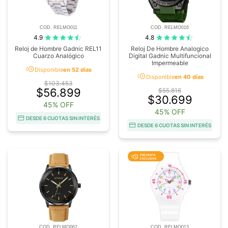
COD. RELMO011
COD. RELMO016
4.9
4.8
Reloj de Hombre Gadnic REL11
Reloj De Hombre Analogico
Cuarzo Analógico
Digital Gadnic Multifuncional
Impermeable
acute
Disponible
en 52 días
acute
Disponible
en 40 días
$103.453
$56.899
$55.816
$30.699
45% OFF
45% OFF
DESDE 6 CUOTAS SIN INTERÉS
DESDE 6 CUOTAS SIN INTERÉS
COD. RELMO062
COD. RELMO013