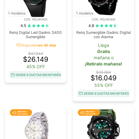
1 modelos
1 modelos
COD. RELMO45X
COD. RELMO44X
4.5
4.8
Reloj Digital Led Gadnic S400
Reloj Sumergible Gadnic Digital
Sumergible
con Alarma
acute
Llega
Disponible
en 40 días
Gratis
$47.544
mañana o
$26.149
¡Retiralo mañana!
45% OFF
$35.664
DESDE 6 CUOTAS SIN INTERÉS
$16.049
55% OFF
DESDE 6 CUOTAS SIN INTERÉS