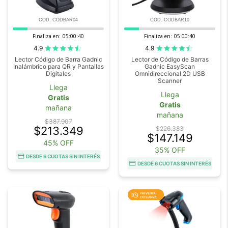
COD. CODBAR04
COD. CODBAR10
Finaliza en:
05:00:40
Finaliza en:
05:00:40
4.9
4.9
Lector Código de Barra Gadnic
Lector de Código de Barras
Inalámbrico para QR y Pantallas
Gadnic EasyScan
Digitales
Omnidireccional 2D USB
Scanner
Llega
Llega
Gratis
Gratis
mañana
mañana
$387.907
$213.349
$226.383
$147.149
45% OFF
35% OFF
DESDE 6 CUOTAS SIN INTERÉS
DESDE 6 CUOTAS SIN INTERÉS