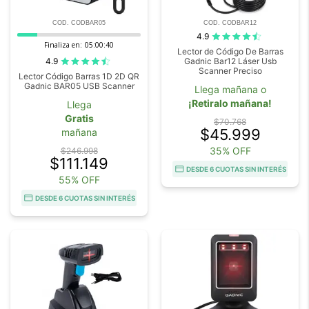
COD. CODBAR05
COD. CODBAR12
4.9
Finaliza en:
05:00:40
Lector de Código De Barras
4.9
Gadnic Bar12 Láser Usb
Scanner Preciso
Lector Código Barras 1D 2D QR
Gadnic BAR05 USB Scanner
Llega mañana o
¡Retiralo mañana!
Llega
Gratis
$70.768
$45.999
mañana
35% OFF
$246.998
$111.149
DESDE 6 CUOTAS SIN INTERÉS
55% OFF
DESDE 6 CUOTAS SIN INTERÉS