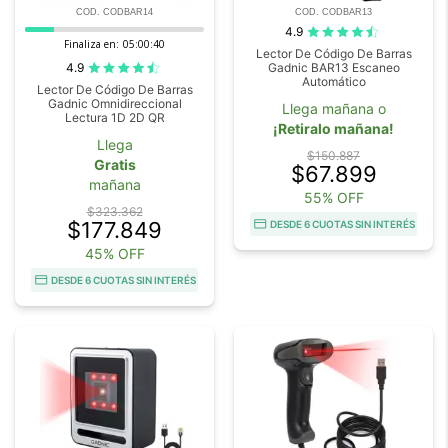
COD. CODBAR14
COD. CODBAR13
4.9
Finaliza en:
05:00:40
Lector De Código De Barras
4.9
Gadnic BAR13 Escaneo
Automático
Lector De Código De Barras
Gadnic Omnidireccional
Llega mañana o
Lectura 1D 2D QR
¡Retiralo mañana!
Llega
$150.887
Gratis
$67.899
mañana
55% OFF
$323.362
$177.849
DESDE 6 CUOTAS SIN INTERÉS
45% OFF
DESDE 6 CUOTAS SIN INTERÉS