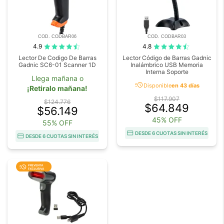
COD. CODBAR06
COD. CODBAR03
4.9
4.8
Lector De Codigo De Barras
Lector Código de Barras Gadnic
Gadnic SC6-01 Scanner 1D
Inalámbrico USB Memoria
Interna Soporte
Llega mañana o
acute
Disponible
en 43 días
¡Retiralo mañana!
$117.907
$124.776
$64.849
$56.149
45% OFF
55% OFF
DESDE 6 CUOTAS SIN INTERÉS
DESDE 6 CUOTAS SIN INTERÉS