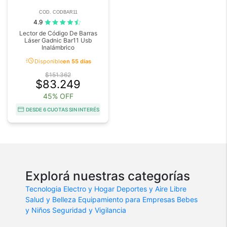
COD. CODBAR11
4.9
Lector de Código De Barras
Láser Gadnic Bar11 Usb
Inalámbrico
acute
Disponible
en 55 días
$151.362
$83.249
45% OFF
DESDE 6 CUOTAS SIN INTERÉS
Explorá nuestras categorías
Tecnologia
Electro y Hogar
Deportes y Aire Libre
Salud y Belleza
Equipamiento para Empresas
Bebes
y Niños
Seguridad y Vigilancia