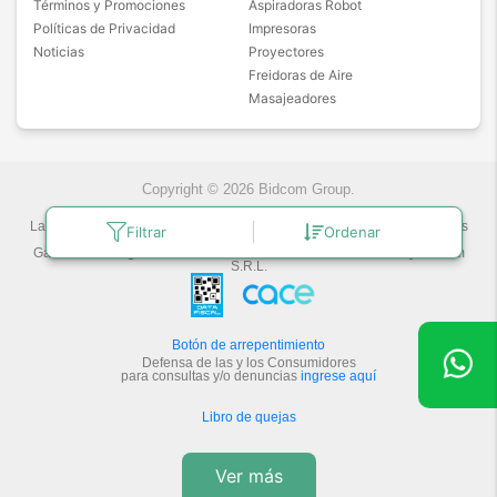
Términos y Promociones
Aspiradoras Robot
Políticas de Privacidad
Impresoras
Noticias
Proyectores
Freidoras de Aire
Masajeadores
Copyright © 2026 Bidcom Group.
Las fotos son a modo ilustrativo. La venta de cualquiera de los productos
Filtrar
Ordenar
publicados está sujeta a la verificación de stock.
Gadnic Tecnología novedosa.
Última actualización:
7/8/2026
by
Bidcom
S.R.L.
Botón de arrepentimiento
Defensa de las y los Consumidores
para consultas y/o denuncias
ingrese aquí
Libro de quejas
Ver más