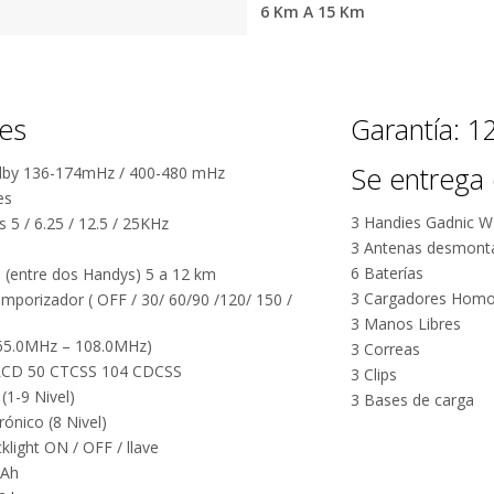
6 Km A 15 Km
segura
Envío
C
nes
Garantía: 
Asegurado
Dev
más altos
Se entrega 
dby 136-174mHz / 400-480 mHz
Todos nuestros envíos
Te damos
guridad.
es
cuentan con seguro total.
Si no es 
ños de
3 Handies Gadnic 
 5 / 6.25 / 12.5 / 25KHz
devol
.
3 Antenas desmont
6 Baterías
(entre dos Handys) 5 a 12 km
3 Cargadores Hom
mporizador ( OFF / 30/ 60/90 /120/ 150 /
3 Manos Libres
(65.0MHz – 108.0MHz)
3 Correas
 LCD 50 CTCSS 104 CDCSS
3 Clips
(1-9 Nivel)
3 Bases de carga
ónico (8 Nivel)
klight ON / OFF / llave
Por qué estamos tan seguros?
mAh