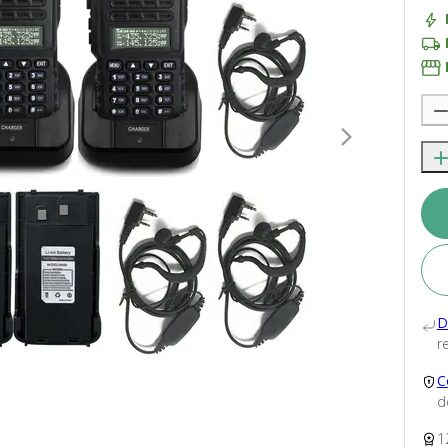
D
re
C
d
1