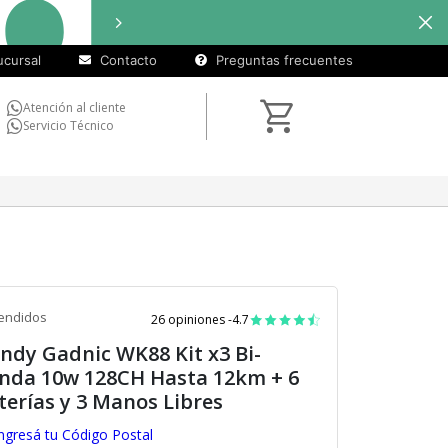
cuotas
Hasta
9 cuotas sin interé
sin
cursal
Contacto
Preguntas frecuentes
interés)
Atención al cliente
Servicio Técnico
endidos
26 opiniones -
4.7
ndy Gadnic WK88 Kit x3 Bi-
nda 10w 128CH Hasta 12km + 6
terías y 3 Manos Libres
ngresá tu Código Postal