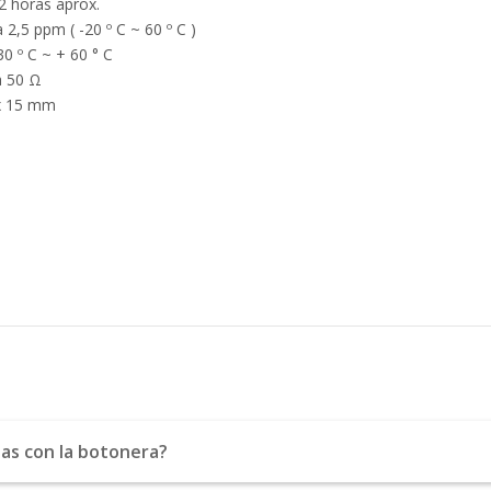
2 horas aprox.
100% de
Más de
 2,5 ppm ( -20 º C ~ 60 º C )
0 º C ~ + 60 ° C
calificaciones
15.000
a 50 Ω
positivas en
comentarios
 x 15 mm
MercadoLibre.
positivos en
todos
5 estrellas de
nuestros
5 en Google.
productos.
5 estrellas de
Seguro de
5 en
cobertura en
Facebook.
tus envíos.
Garantía
oficial y
directa con
nosotros.
as con la botonera?