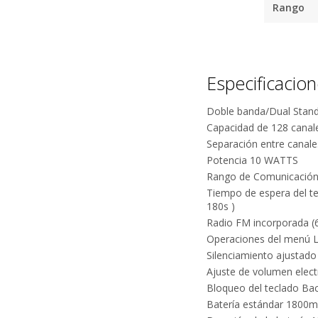
Rango
Tu compra 
Especificacio
Cumplimos con los 
Doble banda/Dual Stan
estándares de se
Capacidad de 128 canal
Nos avalan 14 a
Separación entre canales
trayectoria
Potencia 10 WATTS
Rango de Comunicación 
Tiempo de espera del te
180s )
Radio FM incorporada 
Operaciones del menú
Silenciamiento ajustado 
Ajuste de volumen electr
Bloqueo del teclado Bac
¿
Batería estándar 1800