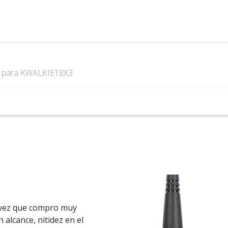
s
para KWALKIE18X3
 vez que compro muy
 alcance, nitidez en el