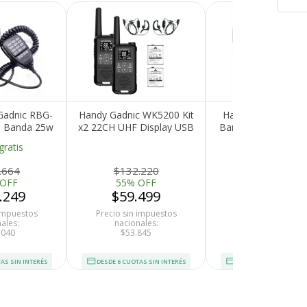
Gadnic RBG-
Handy Gadnic WK5200 Kit
Handy Gadnic WK8
e Banda 25w
x2 22CH UHF Display USB
Banda 10w 128CH 
VHF UHF
C Manos Libres
12km 2 Baterías y
gratis
Libres
.664
$132.220
$94.332
 OFF
55% OFF
40% OFF
.249
$59.499
$56.599
 impuestos
Precio sin impuestos
Precio sin impues
ales:
nacionales:
nacionales:
.040
$53.845
$51.221
AS SIN INTERÉS
DESDE 6 CUOTAS SIN INTERÉS
DESDE 6 CUOTAS SIN I