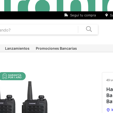
Seguí tu compra
Su
Lanzamientos
Promociones Bancarias
49 v
Ha
Ba
Ba
I