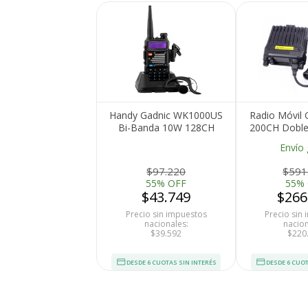
Handy Gadnic WK1000US
Radio Móvil 
Bi-Banda 10W 128CH
200CH Dobl
Hasta 12km Manos Libres
200ch 
Envío 
y Accesorios
$97.220
$591
55% OFF
55%
$43.749
$266
Precio sin impuestos
Precio sin
nacionales:
nacion
$39.592
$220
DESDE 6 CUOTAS SIN INTERÉS
DESDE 6 CUOT