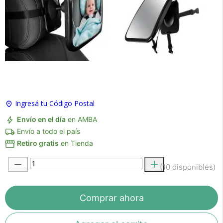
×
Medios de Pago
Ingresá tu Código Postal
Envío en el día
en AMBA
Envío a todo el país
Retiro gratis
en Tienda
(10 disponibles)
Recibí el producto que esperabas o
te devolvemos tu dinero.
Comprar ahora