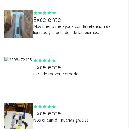
¿Por qué estamos tan
Excelente
seguros?
Muy bueno me ayuda con la retención de
líquidos y la pesadez de las piernas.
100% de calificaciones
positivas en MercadoLibre.
5 estrellas de 5 en Google.
Excelente
5 estrellas de 5 en Facebook.
Facil de mover, comodo.
Más de 15.000 comentarios
positivos en todos nuestros
productos.
Seguro de cobertura en tus
envíos.
Excelente
Garantía oficial y directa con
Nos encantó, muchas gracias.
nosotros.