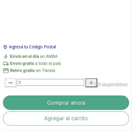
×
Medios de Pago
Ingresá tu Código Postal
Envío en el día
en AMBA
Envío gratis
a todo el país
Retiro gratis
en Tienda
(10 disponibles)
Recibí el producto que esperabas o
te devolvemos tu dinero.
Comprar ahora
Agregar al carrito
En Bidcom te aseguramos recibir el producto
que esperabas o te devolvemos el 100% de tu