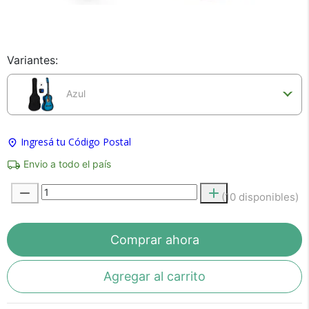
×
Medios de Pago
Variantes:
Azul
Ingresá tu Código Postal
Envio a todo el país
Recibí el producto que esperabas o
te devolvemos tu dinero.
(10 disponibles)
Comprar ahora
En Bidcom te aseguramos recibir el producto
que esperabas o te devolvemos el 100% de tu
Agregar al carrito
dinero!