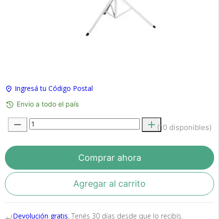
×
Medios de Pago
Ingresá tu Código Postal
Envio a todo el país
(10 disponibles)
Recibí el producto que esperabas o
te devolvemos tu dinero.
Comprar ahora
Agregar al carrito
En Bidcom te aseguramos recibir el producto
que esperabas o te devolvemos el 100% de tu
dinero!
Devolución gratis
, Tenés 30 días desde que lo recibís.