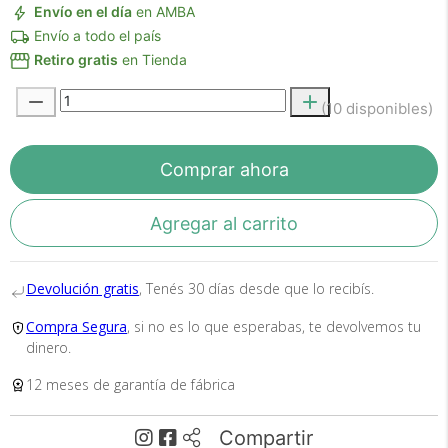
Envío en el día
en AMBA
Envío a todo el país
Retiro gratis
en Tienda
(10 disponibles)
Comprar ahora
Recibí el producto que esperabas o
te devolvemos tu dinero.
Agregar al carrito
Devolución gratis
, Tenés 30 días desde que lo recibís.
En Bidcom te aseguramos recibir el producto
Compra Segura
, si no es lo que esperabas, te devolvemos tu
que esperabas o te devolvemos el 100% de tu
dinero.
dinero!
12 meses de garantía de fábrica
Compartir