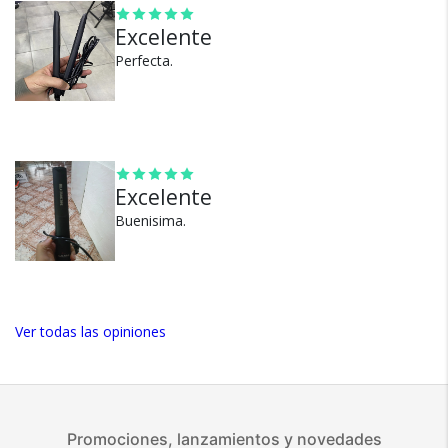
Excelente
100% de calificaciones
Perfecta.
positivas en MercadoLibre.
5 estrellas de 5 en Google.
5 estrellas de 5 en Facebook.
Más de 15.000 comentarios
Excelente
positivos en todos nuestros
productos.
Buenisima.
Seguro de cobertura en tus
envíos.
Garantía oficial y directa con
nosotros.
Ver todas las opiniones
Promociones, lanzamientos y novedades