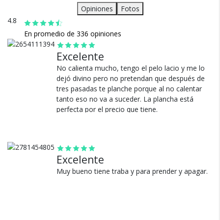
Opiniones
Fotos
4.8
En promedio de 336 opiniones
Excelente
No calienta mucho, tengo el pelo lacio y me lo
dejó divino pero no pretendan que después de
Cambios y Devoluciones
tres pasadas te planche porque al no calentar
tanto eso no va a suceder. La plancha está
Te damos 30 días de prueba.
perfecta por el precio que tiene.
Si no es lo que esperabas, te devolvemos tu
dinero.
Ver más
Excelente
Muy bueno tiene traba y para prender y apagar.
¿Por qué estamos tan
seguros?