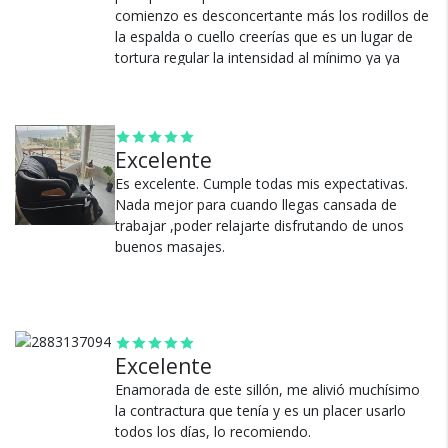
comienzo es desconcertante más los rodillos de
la espalda o cuello creerías que es un lugar de
¿Por qué estamos tan
tortura regular la intensidad al mínimo ya ya
esta.
seguros?
Ver más
Excelente
100% de calificaciones
positivas en MercadoLibre.
Es excelente. Cumple todas mis expectativas.
Nada mejor para cuando llegas cansada de
5 estrellas de 5 en Google.
trabajar ,poder relajarte disfrutando de unos
5 estrellas de 5 en Facebook.
buenos masajes.
Más de 15.000 comentarios
positivos en todos nuestros
productos.
Seguro de cobertura en tus
Excelente
envíos.
Enamorada de este sillón, me alivió muchísimo
Garantía oficial y directa con
la contractura que tenía y es un placer usarlo
nosotros.
todos los días, lo recomiendo.