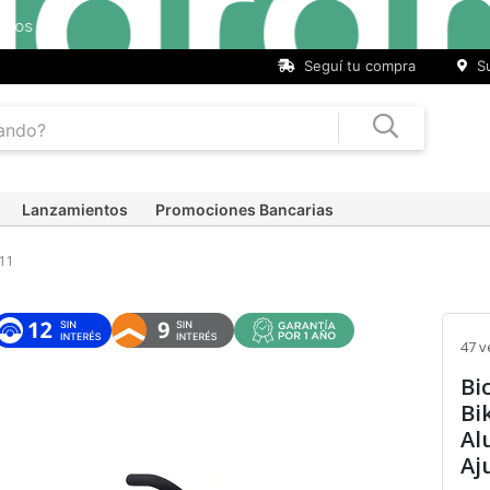
Seguí tu compra
Su
Lanzamientos
Promociones Bancarias
11
47 v
Bi
Bi
Al
Aj