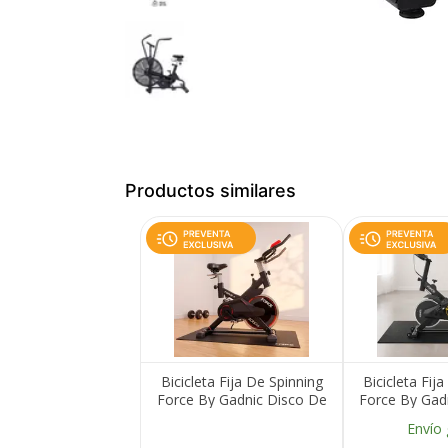
Productos similares
Bicicleta Fija De Spinning
Bicicleta Fij
Force By Gadnic Disco De
Force By Gad
Inercia 18 Kg Con
Inercia 4 Kg
Envío 
Amortiguador Display
Pedales Anti