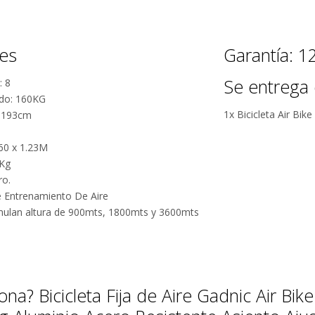
nes
Garantía: 
Se entrega 
: 8
do: 160KG
1x Bicicleta Air Bik
0-193cm
Por qué estamos tan seguros?
.60 x 1.23M
 Kg
100% de
Más de
ro.
calificaciones
15.000
e Entrenamiento De Aire
positivas en
comentarios
 simulan altura de 900mts, 1800mts y 3600mts
MercadoLibre.
positivos en
todos
5 estrellas de
nuestros
5 en Google.
productos.
5 estrellas de
na? Bicicleta Fija de Aire Gadnic Air Bi
Seguro de
5 en
cobertura en