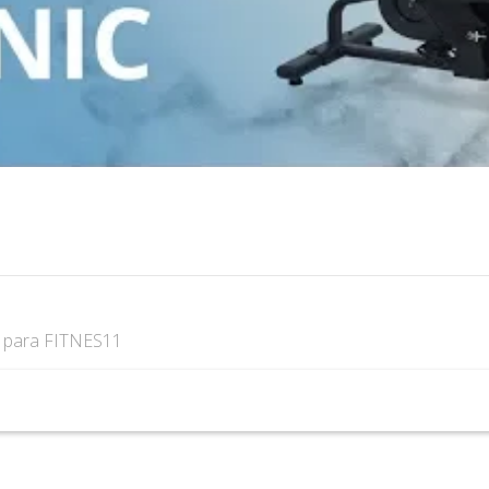
s
para FITNES11