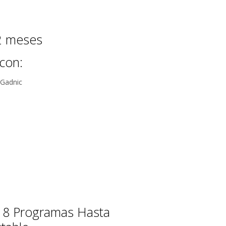
12 meses
con:
e Gadnic
ke 8 Programas Hasta