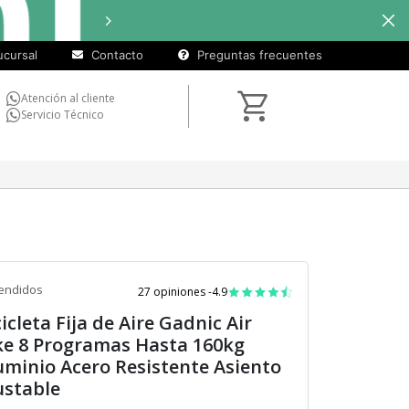
cuotas
Hasta
9 cuotas sin interé
sin
cursal
Contacto
Preguntas frecuentes
interés)
Atención al cliente
Servicio Técnico
endidos
27 opiniones -
4.9
cicleta Fija de Aire Gadnic Air
ke 8 Programas Hasta 160kg
uminio Acero Resistente Asiento
ustable