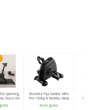
a De Spinning
Bicicleta Fija Gadnic Mini
Bicicleta Estati
nic Disco De
Pro 150kg 8 Niveles Ideal
Inteligente Force
 Display LCD
Rehabilitación
Gadnic 8 Niveles Pa
gratis
Envío gratis
Envío gratis
deslizantes
LCD App