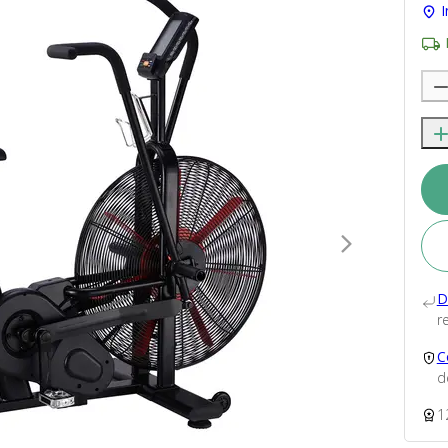
I
D
re
C
d
1