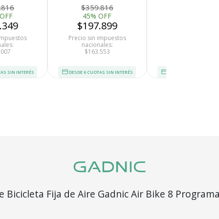
.816
$359.816
$866.442
 OFF
45% OFF
55% OFF
.349
$197.899
$389.899
 impuestos
Precio sin impuestos
Precio sin impues
ales:
nacionales:
nacionales:
.007
$163.553
$322.231
AS SIN INTERÉS
DESDE 6 CUOTAS SIN INTERÉS
DESDE 6 CUOTAS SIN I
Recibí el p
e Bicicleta Fija de Aire Gadnic Air Bike 8 Program
que espera
uminio Acero Resistente Asiento Ajustable