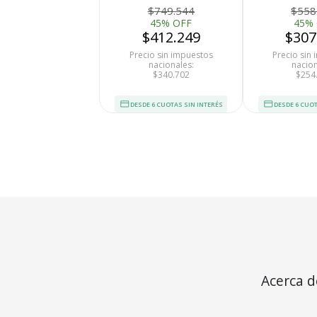
LCD Asiento
$749.544
$558
Antiprostático
45% OFF
45%
$412.249
$307
Precio sin impuestos
Precio sin
nacionales:
nacion
$340.702
$254
DESDE 6 CUOTAS SIN INTERÉS
DESDE 6 CUOT
Medios de Pago
Acerca d
160kg Al