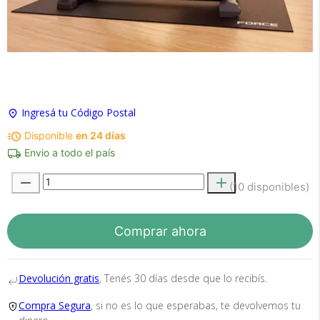
×
Medios de Pago
Ingresá tu Código Postal
Disponible
en 24 días
Envio a todo el país
(10 disponibles)
Recibí el producto que esperabas o
Comprar ahora
te devolvemos tu dinero.
Devolución gratis
, Tenés 30 días desde que lo recibís.
En Bidcom te aseguramos recibir el producto
Compra Segura
, si no es lo que esperabas, te devolvemos tu
que esperabas o te devolvemos el 100% de tu