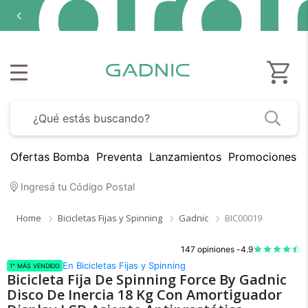
Ofertas Bomba
Preventa
Lanzamientos
Promociones B
Ingresá tu Código Postal
Home
Bicicletas Fijas y Spinning
Gadnic
BIC00019
147 opiniones -
4.9
En Bicicletas Fijas y Spinning
1° MÁS VENDIDO
Bicicleta Fija De Spinning Force By Gadnic
Disco De Inercia 18 Kg Con Amortiguador