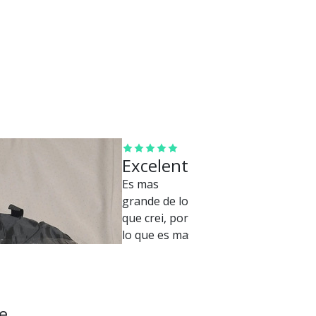
Excelente
Es mas
grande de lo
que crei, por
lo que es mas
util. No son 5
capas sino 1
con varias
mas, tipo
e