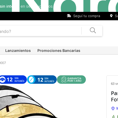
Seguí tu compra
Su
Lanzamientos
Promociones Bancarias
007
63 v
Pa
Fo
I