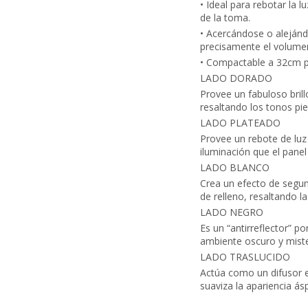
• Ideal para rebotar la 
de la toma.
• Acercándose o alejánd
precisamente el volumen
• Compactable a 32cm p
LADO DORADO
Provee un fabuloso brillo
resaltando los tonos pie
LADO PLATEADO
Provee un rebote de luz
iluminación que el panel
LADO BLANCO
Crea un efecto de segund
de relleno, resaltando la
LADO NEGRO
Es un “antirreflector” p
ambiente oscuro y miste
LADO TRASLUCIDO
Actúa como un difusor en
suaviza la apariencia ás