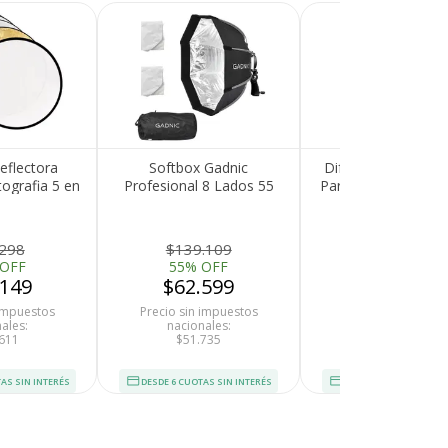
eflectora
Softbox Gadnic
Difusor de Flash G
ografia 5 en
Profesional 8 Lados 55
Para Cámara Profes
1
Cm Diametro Con Rotula
Softbox 40cm
Para Flash Doble Difusor
Interior Plateado Portátil
.298
$139.109
$50.109
Para Fotografía
 OFF
55% OFF
55% OFF
.149
$62.599
$22.549
 impuestos
Precio sin impuestos
Precio sin impues
ales:
nacionales:
nacionales:
611
$51.735
$18.636
AS SIN INTERÉS
DESDE 6 CUOTAS SIN INTERÉS
DESDE 6 CUOTAS SIN I