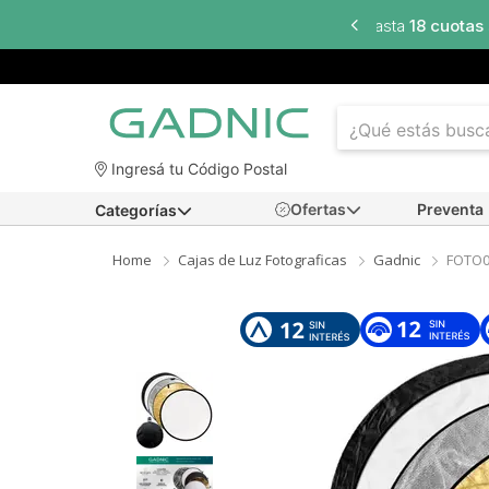
sta
18 cuotas sin interés
en seleccionados
Ingresá tu Código Postal
Ofertas
Preventa
Categorías
Home
Cajas de Luz Fotograficas
Gadnic
FOTO0