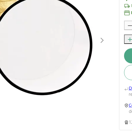
D
re
C
d
1