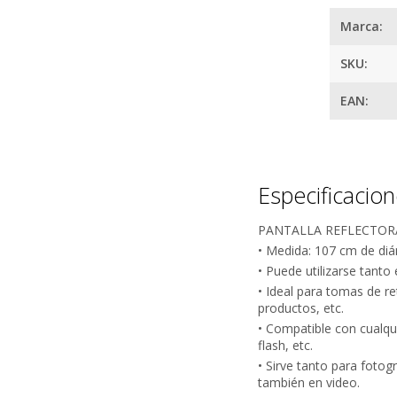
Tu compra 
Marca:
Cumplimos con los 
estándares de se
SKU:
Nos avalan 14 a
trayectoria
EAN:
Especificacio
PANTALLA REFLECTORA
• Medida: 107 cm de diá
• Puede utilizarse tanto
¿
• Ideal para tomas de r
productos, etc.
• Compatible con cualqui
flash, etc.
• Sirve tanto para fotog
también en video.