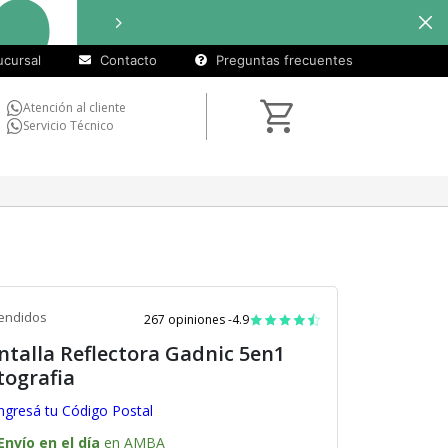
cuotas
Hasta
9 cuotas sin interé
sin
cursal
Contacto
Preguntas frecuentes
interés)
Atención al cliente
Servicio Técnico
endidos
267 opiniones -
4.9
ntalla Reflectora Gadnic 5en1
tografia
ngresá tu Código Postal
Envío en el día
en AMBA