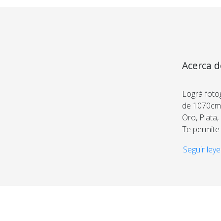
Acerca d
Lográ fotog
de 1070cm,
Oro, Plata,
Te permite 
gusto.
Seguir leye
Elaborado 
doblado e
Incluye una