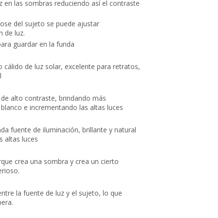
luz en las sombras reduciendo así el contraste
todos
5 estrellas de
nuestros
ose del sujeto se puede ajustar
5 en Google.
 de luz.
productos.
5 estrellas de
ara guardar en la funda
Seguro de
5 en
cobertura en
Facebook.
 cálido de luz solar, excelente para retratos,
tus envíos.
l
Garantía
 de alto contraste, brindando más
oficial y
 blanco e incrementando las altas luces
directa con
nosotros.
a fuente de iluminación, brillante y natural
s altas luces
orque crea una sombra y crea un cierto
rioso.
tre la fuente de luz y el sujeto, lo que
pera.