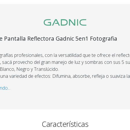
Recibí el p
que espera
devolvemo
e Pantalla Reflectora Gadnic 5en1 Fotografia
dinero.
rafías profesionales, con la versatilidad que te ofrece el reflec
En Bidcom te aseguramo
 sacá provecho del gran manejo de luz y sombras con sus 5 sup
producto que esperaba
 Blanco, Negro y Translúcido.
el 100% de tu dinero!
una variedad de efectos: Difumina, absorbe, refleja o suaviza la 
ndo...
con un resistente marco de acero flexible, que puede ser fácil
n un tamaño pequeño.
 bolsa de transporte con cierre, para un fácil traslado.
Características