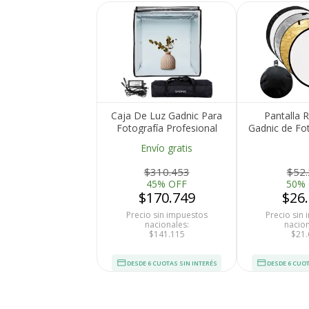
Caja De Luz Gadnic Para
Pantalla R
Fotografía Profesional
Gadnic de Fot
Portátil 50 x 50 Bolso
Envío gratis
$310.453
$52
45% OFF
50%
$170.749
$26
Precio sin impuestos
Precio sin
nacionales:
nacion
$141.115
$21.
DESDE 6 CUOTAS SIN INTERÉS
DESDE 6 CUOT
Medios de Pago