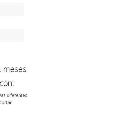
ambios y
oluciones
 30 días de prueba.
lo que esperabas, te
vemos tu dinero.
12 meses
con:
ivas diferentes
portar