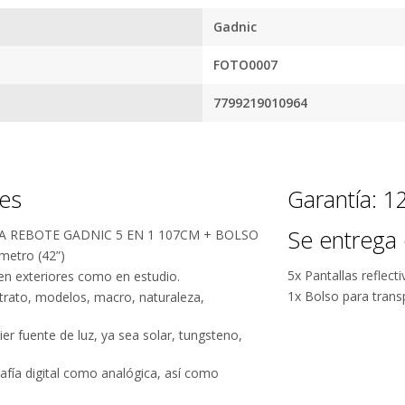
segura
Envío
C
Asegurado
Dev
Gadnic
más altos
Todos nuestros envíos
Te damos
guridad.
FOTO0007
cuentan con seguro total.
Si no es 
ños de
devol
.
7799219010964
nes
Garantía: 
Se entrega 
 REBOTE GADNIC 5 EN 1 107CM + BOLSO
metro (42”)
5x Pantallas reflect
 en exteriores como en estudio.
Por qué estamos tan seguros?
1x Bolso para trans
etrato, modelos, macro, naturaleza,
er fuente de luz, ya sea solar, tungsteno,
100% de
Más de
calificaciones
15.000
rafía digital como analógica, así como
positivas en
comentarios
MercadoLibre.
positivos en