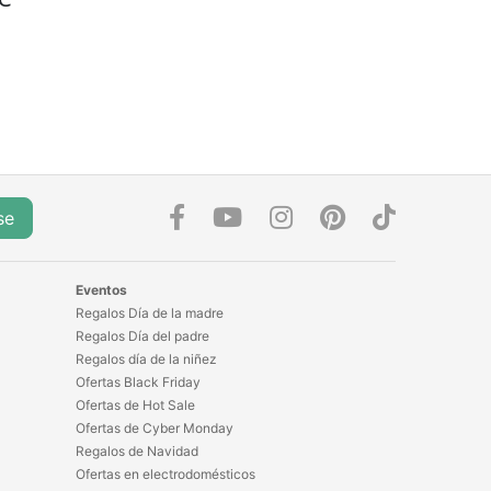
desmontable.
No la
muestro
entera
porque
todavia nose
como
guardarla
bien jaja.
se
Eventos
Regalos Día de la madre
Regalos Día del padre
Regalos día de la niñez
Ofertas Black Friday
Ofertas de Hot Sale
Ofertas de Cyber Monday
Regalos de Navidad
Ofertas en electrodomésticos