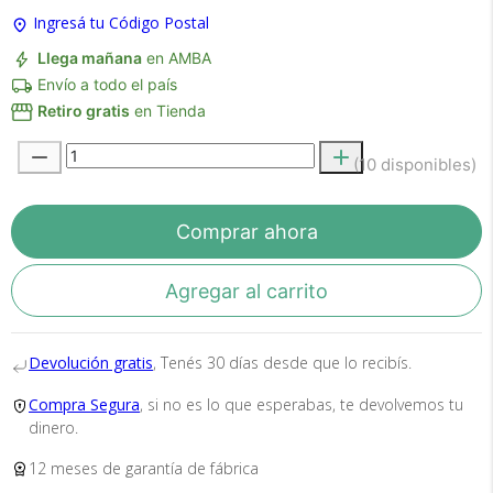
Ingresá tu Código Postal
Llega mañana
en AMBA
Envío a todo el país
Retiro gratis
en Tienda
(10 disponibles)
Recibí el producto que esperabas o
te devolvemos tu dinero.
Comprar ahora
Agregar al carrito
En Bidcom te aseguramos recibir el producto
que esperabas o te devolvemos el 100% de tu
Devolución gratis
, Tenés 30 días desde que lo recibís.
dinero!
Compra Segura
, si no es lo que esperabas, te devolvemos tu
dinero.
12 meses de garantía de fábrica