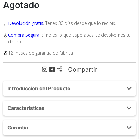
Agotado
Devolución gratis
, Tenés 30 días desde que lo recibís.
Compra Segura
, si no es lo que esperabas, te devolvemos tu
dinero.
12 meses de garantía de fábrica
Recibí el producto que esperabas o
te devolvemos tu dinero.
Compartir
En Bidcom te aseguramos recibir el producto
Introducción del Producto
que esperabas o te devolvemos el 100% de tu
dinero!
Acerca de Kit Tv Box Gadnic Android 4K Smart Tv
Características
2gb + 16gb + Teclado Air Mouse
El mini Tv Box TX-1200 viene con un excelente procesador
Procesador Quadcore ARM Cortex-A53(CPU)
Quadcore ARM Cortex-A53(CPU) que proporciona una
Garantía
GPU: Malí -450
imagen fluida para ver las mejores peliculas, series o hasta
Reproduccion 4K