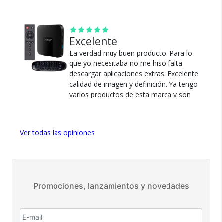
con el puerto usb, pero no hubo ningún
problema. Todo perfecto.
100% de calificaciones
positivas en MercadoLibre.
Ver más
Excelente
5 estrellas de 5 en Google.
La verdad muy buen producto. Para lo
5 estrellas de 5 en Facebook.
que yo necesitaba no me hiso falta
Más de 15.000 comentarios
descargar aplicaciones extras. Excelente
positivos en todos nuestros
calidad de imagen y definición. Ya tengo
productos.
varios productos de esta marca y son
excelente y con un precio inmejorable.
Seguro de cobertura en tus
envíos.
Ver más
Ver todas las opiniones
Garantía oficial y directa con
nosotros.
Promociones, lanzamientos y novedades