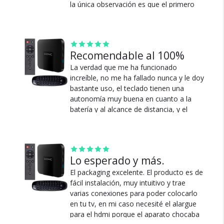
la única observación es que el primero
- Receptor Inalámbrico Nano USB 2.4GHZ
cuando lo apagas con el control después
- Alcance de hasta 10 metros
al otro día no enciende tenés que sacar
- Teclado QWERTY con Giroscopio
el cable de alimentación y colocar ahí
- Posee Sensor de Movimiento
prende después de 10.
Recomendable al 100%
- Puede ser utilizado como Gamepad
Ver más
- Funciona con Bateria de Litio recargable
La verdad que me ha funcionado
Cambios y Devoluciones
- Compatible con Android, Windows, Linux, Mac OS
increíble, no me ha fallado nunca y le doy
Te damos 30 días de prueba.
bastante uso, el teclado tienen una
Medidas del TV Box : 10cm x 10cm x 1,5cm
autonomía muy buena en cuanto a la
Si no es lo que esperabas, te devolvemos tu
batería y al alcance de distancia, y el
dinero.
convertidor cumple todas mis
expectativas de funcionamiento y no he
tenido ningún inconveniente.
Lo esperado y más.
Ver más
El packaging excelente. El producto es de
fácil instalación, muy intuitivo y trae
¿Por qué estamos tan
varias conexiones para poder colocarlo
seguros?
en tu tv, en mi caso necesité el alargue
para el hdmi porque el aparato chocaba