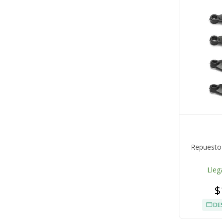
Repuesto
Lleg
$
DE