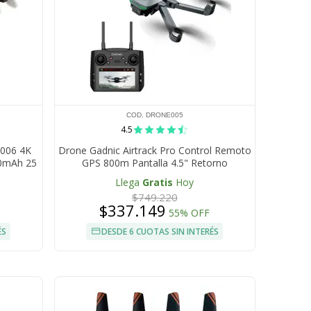
COD. DRONE005
4.5
e006 4K
Drone Gadnic Airtrack Pro Control Remoto
00mAh 25
GPS 800m Pantalla 4.5" Retorno
Automático
Llega
Gratis
Hoy
$749.220
$337.149
55% OFF
ÉS
DESDE 6 CUOTAS SIN INTERÉS