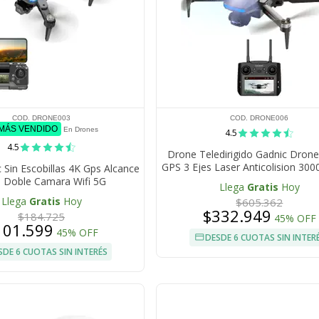
COD. DRONE003
COD. DRONE006
 MÁS VENDIDO
En Drones
4.5
4.5
Drone Teledirigido Gadnic Dron
GPS 3 Ejes Laser Anticolision 30
 Sin Escobillas 4K Gps Alcance
Min Pantalla 45
 Doble Camara Wifi 5G
Llega
Gratis
Hoy
Llega
Gratis
Hoy
$605.362
$332.949
$184.725
45% OFF
101.599
45% OFF
DESDE 6 CUOTAS SIN INTER
SDE 6 CUOTAS SIN INTERÉS