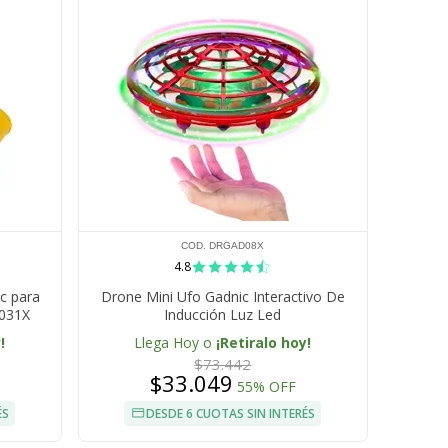
COD. DRGAD08X
4.8
c para
Drone Mini Ufo Gadnic Interactivo De
031X
Inducción Luz Led
!
Llega Hoy o
¡Retiralo hoy!
$73.442
$33.049
55% OFF
ÉS
DESDE 6 CUOTAS SIN INTERÉS