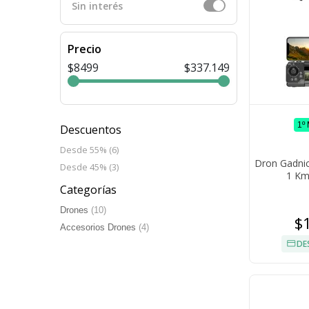
Sin interés
Precio
$8499
$337.149
1º
Descuentos
Desde 55% (6)
Dron Gadnic
Desde 45% (3)
1 Km
Categorías
Drones
(10)
$
Accesorios Drones
(4)
DE