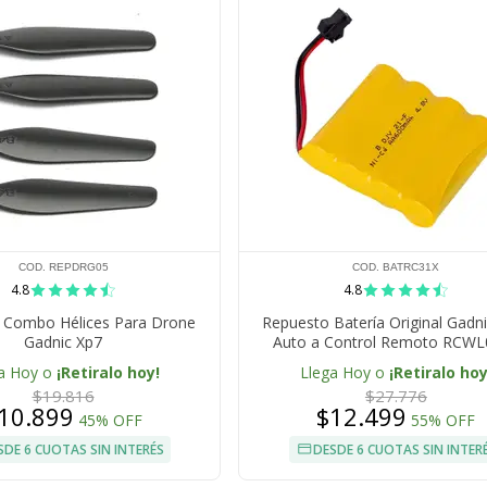
COD. REPDRG05
COD. BATRC31X
4.8
4.8
 Combo Hélices Para Drone
Repuesto Batería Original Gadni
Gadnic Xp7
Auto a Control Remoto RCWL
a Hoy o
¡Retiralo hoy!
Llega Hoy o
¡Retiralo hoy
$19.816
$27.776
10.899
$12.499
45% OFF
55% OFF
SDE 6 CUOTAS SIN INTERÉS
DESDE 6 CUOTAS SIN INTER