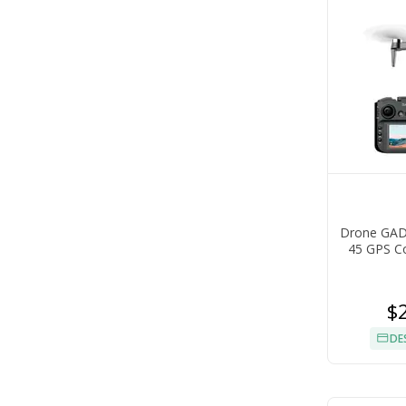
Drone GADN
45 GPS C
$
DE