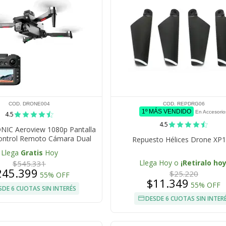
COD. DRONE004
COD. REPDRG06
1º MÁS VENDIDO
En Accesorio
4.5
4.5
IC Aeroview 1080p Pantalla
ontrol Remoto Cámara Dual
Repuesto Hélices Drone XP1
Llega
Gratis
Hoy
Llega Hoy o
¡Retiralo hoy
$545.331
245.399
$25.220
55% OFF
$11.349
55% OFF
SDE 6 CUOTAS SIN INTERÉS
DESDE 6 CUOTAS SIN INTER