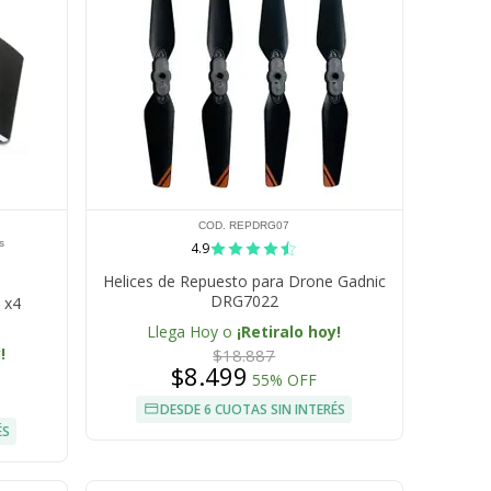
COD. REPDRG07
s
4.9
Helices de Repuesto para Drone Gadnic
DRG7022
 x4
Llega Hoy o
¡Retiralo hoy!
!
$18.887
$8.499
55% OFF
DESDE 6 CUOTAS SIN INTERÉS
ÉS