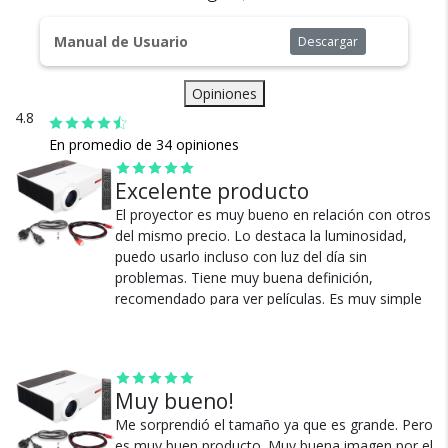
Todos nuestros envíos
cuentan con seguro total.
Manual de Usuario
Descargar
Opiniones
4.8
En promedio de 34 opiniones
Excelente producto
El proyector es muy bueno en relación con otros
Cambios y Devoluciones
del mismo precio. Lo destaca la luminosidad,
Te damos 30 días de prueba.
puedo usarlo incluso con luz del día sin
Si no es lo que esperabas, te devolvemos tu
problemas. Tiene muy buena definición,
recomendado para ver películas. Es muy simple
dinero.
de usar, se enchufa y se usa, no tiene vueltas.
Tiene un parlante con un sonido respetable y
bastante volumen. Hace algo de ruido, pero no
intolerable. Tener en cuenta las dimensiones del
Muy bueno!
aparato, que es bastante grande (no es ni cerca
portátil si eso es lo que estás buscando).
Me sorprendió el tamaño ya que es grande. Pero
es muy buen producto. Muy buena imagen por el