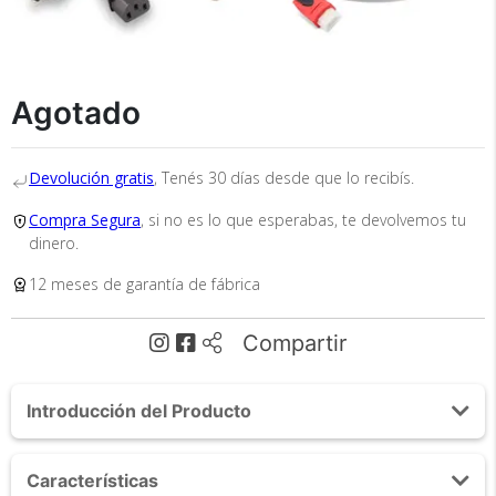
×
Medios de Pago
Agotado
Devolución gratis
, Tenés 30 días desde que lo recibís.
Compra Segura
, si no es lo que esperabas, te devolvemos tu
dinero.
12 meses de garantía de fábrica
Recibí el producto que esperabas o
te devolvemos tu dinero.
Compartir
En Bidcom te aseguramos recibir el producto
Introducción del Producto
que esperabas o te devolvemos el 100% de tu
dinero!
Acerca de Proyector Gadnic Iron Style 5500
Características
Lúmenes USB HDMI Sinto TV