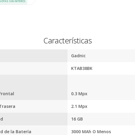
devolvemo
UOTAS SIN INTERÉS
dinero.
En Bidcom te aseguramo
producto que esperaba
el 100% de tu dinero!
Características
Gadnic
KTAB38BK
rontal
0.3 Mpx
segura
Envío
C
Asegurado
Dev
Trasera
2.1 Mpx
más altos
Todos nuestros envíos
Te damos
guridad.
ad
16 GB
cuentan con seguro total.
Si no es 
ños de
devol
.
d de la Batería
3000 MAh O Menos