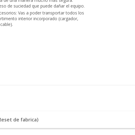
rla de una manera mucho más segura.
reso de suciedad que puede dañar el equipo.
sorios: Vas a poder transportar todos los
timento interior incorporado (cargador,
 cable).
eset de fabrica)