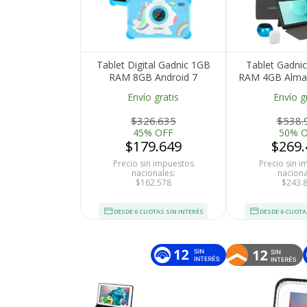
Tablet Digital Gadnic 1GB
Tablet Gadnic
RAM 8GB Android 7
RAM 4GB Alma
Pulgadas
64GB Andr
Envío gratis
Envío g
Qualcomm S
615 WiFi Blue
$326.635
$538.
Teclado Ac
45% OFF
50% 
$179.649
$269.
Precio sin impuestos
Precio sin 
nacionales:
naciona
$162.578
$243.
DESDE 6 CUOTAS SIN INTERÉS
DESDE 6 CUOTA