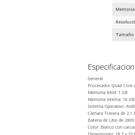
Memoria
Resoluci
Tamaño d
¿
Especificacio
General
Procesador Quad Core 
Memoria RAM: 1 GB
Memoria Interna: 16 GB
Sistema Operativo: And
Cámara Trasera de 2.1 
Bateria de Litio de 280
Color: Blanco con carca
Dimensiones: 18.7 x 10.