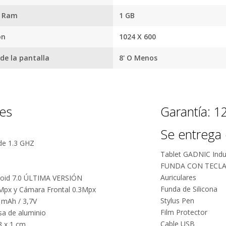
 Ram
1 GB
ón
1024 X 600
e la pantalla
8' O Menos
Por qué estamos tan seguros?
nes
Garantía: 
100% de
Más de
Se entrega 
calificaciones
15.000
de 1.3 GHZ
positivas en
comentarios
Tablet GADNIC Indu
MercadoLibre.
positivos en
FUNDA CON TECL
todos
5 estrellas de
Auriculares
roid 7.0 ÚLTIMA VERSIÓN
nuestros
5 en Google.
Funda de Silicona
Mpx y Cámara Frontal 0.3Mpx
productos.
Stylus Pen
0 mAh / 3,7V
5 estrellas de
Seguro de
Film Protector
sa de aluminio
5 en
cobertura en
Cable USB
8 x 1 cm.