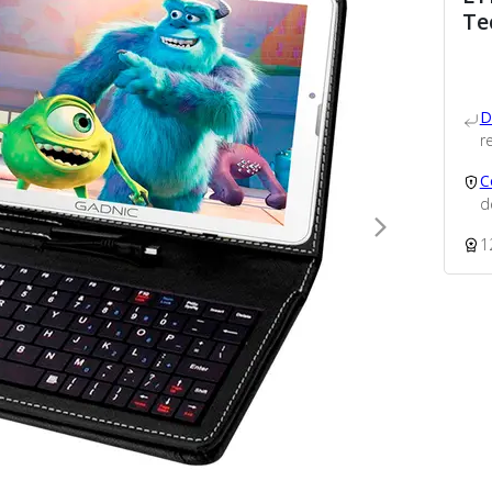
Te
D
re
C
d
1