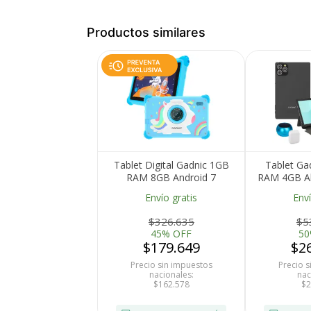
Productos similares
Tablet Digital Gadnic 1GB
Tablet Ga
RAM 8GB Android 7
RAM 4GB A
Pulgadas
64GB 
Medios de Pago
Envío gratis
Enví
Qualcomm
615 WiFi B
$326.635
$5
Teclado
45% OFF
50
$179.649
$2
Precio sin impuestos
Precio 
nacionales:
nac
$162.578
$2