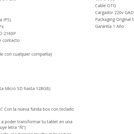
Facebook.
tus envíos.
Cable OTG
Cargador 220v GA
Garantía
Packaging Original 
a IPS)
oficial y
Garantía 1 Año
Px
directa con
HD 2160P
nosotros.
e contacto
le con cualquier compañía)
ta Micro SD hasta 128GB)
C Con la nueva funda box con teclado
 a poder transformar tu tablet en una
ye letra “Ñ”)