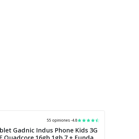
55 opiniones -
4.8
blet Gadnic Indus Phone Kids 3G
E Quadcore 16gb 1gb 7 + Funda