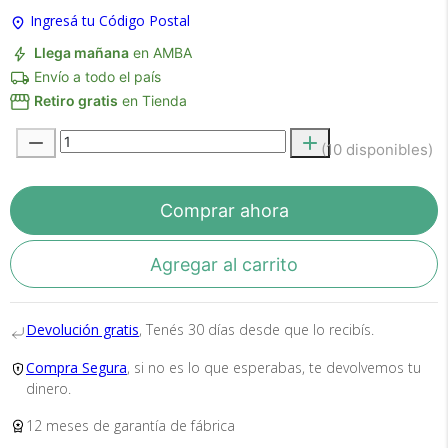
Ingresá tu Código Postal
×
Medios de Pago
Llega mañana
en AMBA
Envío a todo el país
Retiro gratis
en Tienda
(10 disponibles)
Comprar ahora
Agregar al carrito
Recibí el producto que esperabas o
te devolvemos tu dinero.
Devolución gratis
, Tenés 30 días desde que lo recibís.
Compra Segura
, si no es lo que esperabas, te devolvemos tu
En Bidcom te aseguramos recibir el producto
dinero.
que esperabas o te devolvemos el 100% de tu
dinero!
12 meses de garantía de fábrica