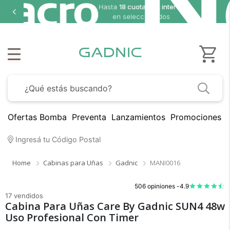
8 cuotas sin interés
seleccionados
Ofertas Bomba
Preventa
Lanzamientos
Promociones B
Ingresá tu Código Postal
Home
Cabinas para Uñas
Gadnic
MANI0016
506 opiniones -
4.9
17 vendidos
Cabina Para Uñas Care By Gadnic SUN4 48w
Uso Profesional Con Timer