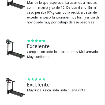
Más de lo que esperaba. La usamos a medias
con mí mamá y va de 10. De uso diario. En mí
caso pesaba 97kg cuando la recibí, a pesar de
exceder el peso funcionaba muy bien y al día de
hoy quedé muy por debajo de ese peso y se
Cambios y Devoluciones
sigue usando de 10. Más de lo que esperaba. En
modo correr también va bastante bien.
Te damos 30 días de prueba.
Si no es lo que esperabas, te devolvemos tu
Ver más
dinero.
Excelente
Cumple con todo lo indicado,muy fácil armado.
Muy conforme.
¿Por qué estamos tan
Excelente
seguros?
Muy linda. Cinta linda linda buena cinta.
100% de calificaciones