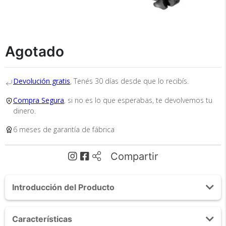
Agotado
Recibí el producto que esperabas o
te devolvemos tu dinero.
Devolución gratis
, Tenés 30 días desde que lo recibís.
Compra Segura
, si no es lo que esperabas, te devolvemos tu
dinero.
En Bidcom te aseguramos recibir el producto
6 meses de garantía de fábrica
que esperabas o te devolvemos el 100% de tu
dinero!
Compartir
Introducción del Producto
Acerca de Cinta de Correr Gadnic C-02 12Km/h
Características
Plegable con Display Hasta 90kg