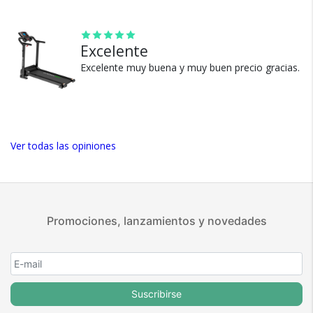
positivas en MercadoLibre.
5 estrellas de 5 en Google.
Excelente
5 estrellas de 5 en Facebook.
Excelente muy buena y muy buen precio gracias.
Más de 15.000 comentarios
positivos en todos nuestros
productos.
Seguro de cobertura en tus
envíos.
Ver todas las opiniones
Garantía oficial y directa con
nosotros.
Promociones, lanzamientos y novedades
Suscribirse