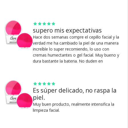
Cambios y Devoluciones
supero mis expectativas
Hace dos semanas compre el cepillo facial y la
Te damos 30 días de prueba.
verdad me ha cambiado la piel de una manera
Si no es lo que esperabas, te devolvemos tu
increíble lo super recomiendo, lo uso con
dinero.
cremas humectantes o gel facial. Muy bueno y
dura bastante la bateria. No duden en
comprarlo!.
Ver más
Es súper delicado, no raspa la
piel.
¿Por qué estamos tan
seguros?
Muy buen producto, realmente intensifica la
limpieza facial.
100% de calificaciones