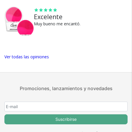
positivas en MercadoLibre.
5 estrellas de 5 en Google.
Excelente
5 estrellas de 5 en Facebook.
Muy bueno me encantó.
Más de 15.000 comentarios
positivos en todos nuestros
productos.
Seguro de cobertura en tus
Ver todas las opiniones
envíos.
Garantía oficial y directa con
nosotros.
Promociones, lanzamientos y novedades
Suscribirse