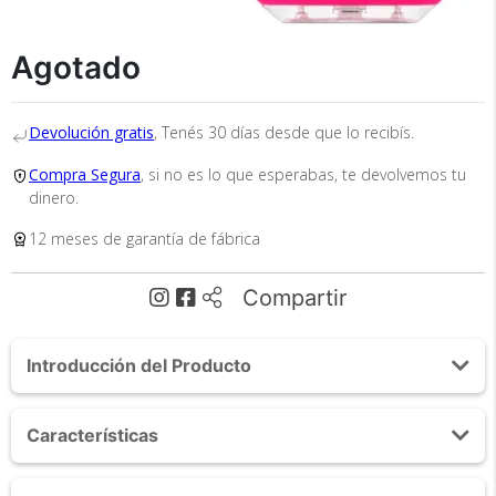
Agotado
Devolución gratis
, Tenés 30 días desde que lo recibís.
Recibí el producto que esperabas o
te devolvemos tu dinero.
Compra Segura
, si no es lo que esperabas, te devolvemos tu
dinero.
12 meses de garantía de fábrica
En Bidcom te aseguramos recibir el producto
que esperabas o te devolvemos el 100% de tu
Compartir
dinero!
Introducción del Producto
Acerca de Cepillo Facial Masajeador Gadnic
Características
FCB3000
¡ GADNIC Care Presenta su nueva línea de cepillos faciles
Velocidades: 5