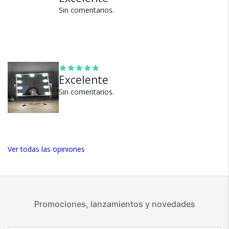
Sin comentarios.
100% de calificaciones
positivas en MercadoLibre.
5 estrellas de 5 en Google.
5 estrellas de 5 en Facebook.
Excelente
Más de 15.000 comentarios
positivos en todos nuestros
Sin comentarios.
productos.
Seguro de cobertura en tus
envíos.
Garantía oficial y directa con
Ver todas las opiniones
nosotros.
Promociones, lanzamientos y novedades