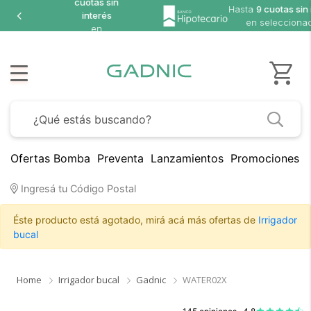
cuotas sin
Hasta
9 cuotas sin i
interés
en seleccionado
en
seleccionados
Ofertas Bomba
Preventa
Lanzamientos
Promociones B
Ingresá tu Código Postal
Éste producto está agotado, mirá acá más ofertas de
Irrigador
bucal
Home
Irrigador bucal
Gadnic
WATER02X