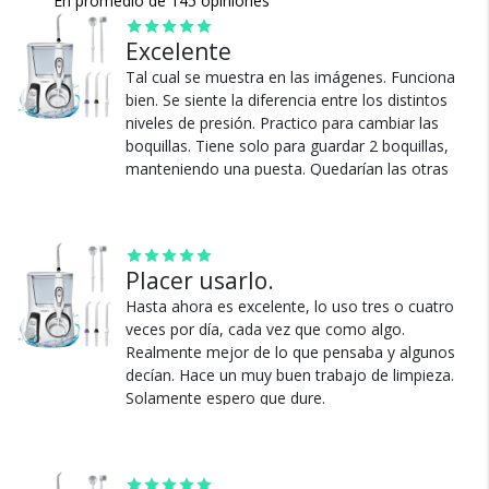
En promedio de 145 opiniones
Todos nuestros envíos
cuentan con seguro total.
Excelente
Tal cual se muestra en las imágenes. Funciona
bien. Se siente la diferencia entre los distintos
niveles de presión. Practico para cambiar las
boquillas. Tiene solo para guardar 2 boquillas,
manteniendo una puesta. Quedarían las otras
dos dando vueltas. La única observación
negativa.
Cambios y Devoluciones
Ver más
Te damos 30 días de prueba.
Placer usarlo.
Si no es lo que esperabas, te devolvemos tu
Hasta ahora es excelente, lo uso tres o cuatro
dinero.
veces por día, cada vez que como algo.
Realmente mejor de lo que pensaba y algunos
decían. Hace un muy buen trabajo de limpieza.
Solamente espero que dure.
Ver más