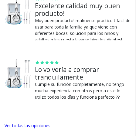
¿Por qué estamos tan
Excelente calidad muy buen
seguros?
producto!
Muy buen producto! realmente practico t facil de
usar para toda la familia ya que viene con
100% de calificaciones
diferentes bocas! solucion para los niños y
positivas en MercadoLibre.
adultos q les cuesta lavarse bien los dientes!.
5 estrellas de 5 en Google.
5 estrellas de 5 en Facebook.
Más de 15.000 comentarios
Lo volvería a comprar
positivos en todos nuestros
tranquilamente
productos.
Cumple su función completamente, no tengo
Seguro de cobertura en tus
mucha experiencia con otros pero a este lo
envíos.
utilizo todos los días y funciona perfecto ??.
Garantía oficial y directa con
nosotros.
Ver todas las opiniones