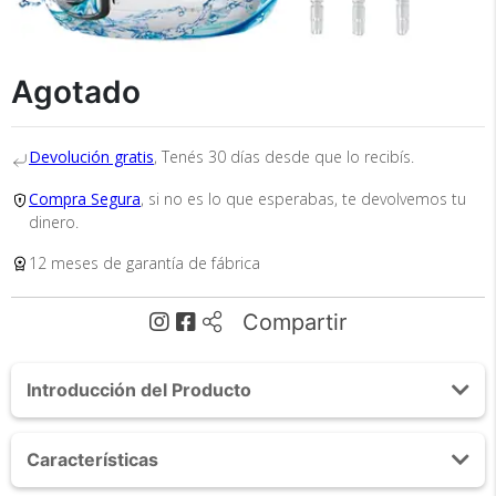
×
Medios de Pago
Agotado
Devolución gratis
, Tenés 30 días desde que lo recibís.
Compra Segura
, si no es lo que esperabas, te devolvemos tu
dinero.
12 meses de garantía de fábrica
Recibí el producto que esperabas o
te devolvemos tu dinero.
Compartir
Introducción del Producto
En Bidcom te aseguramos recibir el producto
que esperabas o te devolvemos el 100% de tu
dinero!
Acerca de Irrigador Bucal Gadnic AP100 120psi
Características
800ml 10 Velocidades con Set de Boquillas